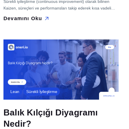
Sürekli iyileştirme (continuous improvement) olarak bilinen
Kaizen, süreçleri ve performansları takip ederek kısa vadeli
çalışmalar yapmayı amaçlayan, ancak uzun vadede en verimli
Devamını Oku
sonucu yaratmayı hedefleyen bir uygulamadır. İş ve projelerin
aksamaya uğramadan sorunlarının giderilmesine,
geliştirilmesine olanak sağlar. Sürekli İyileştirme Neden
Önemlidir? Değişen dünya, tüketiciden üreticiye, beyaz
yakadan mavi yakaya kadar hayatın ve iş yaşamının içerisinde
[…]
Lean
Sürekli İyileştirme
Balık Kılçığı Diyagramı
Nedir?