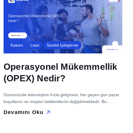
İletişim
Kaizen
Lean
Sürekli İyileştirme
Operasyonel Mükemmellik
(OPEX) Nedir?
Günümüzde teknolojinin hızla gelişmesi, her geçen gün pazar
koşullarını ve müşteri beklentilerini değiştirmektedir. Bu
değişime uyum sağlamak, işletmelerin öncelikli hedefi haline
Devamını Oku
gelmektedir. Operasyonel mükemmellik (OPEX), iş dünyasında
rekabet avantajı sağlamanın ve büyümeyi sürdürmenin
anahtarıdır. İşletmelerin değişen iş ortamında sürekli