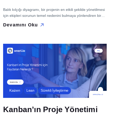
Balık kılçığı diyagramı, bir projenin en etkili şekilde yönetilmesi
için ekipleri sorunun temel nedenini bulmaya yönlendiren bir
yöntemdir. Bu blog gönderisinde balık kılçığı ne işe yarar ve
Devamını Oku
balık kılçığı diyagramı nasıl uygulanır sorularının yanıtlarını
bulacaksınız. Balık Kılçığı Diyagramı Ne İşe Yarar? Balık kılçığı
diyagramı dünyasında projede karşılaşılan sorunların temel
nedenlerini anlamak ve çözüme kavuşturmak için […]
Kaizen
Lean
Sürekli İyileştirme
Kanban’ın Proje Yönetimi