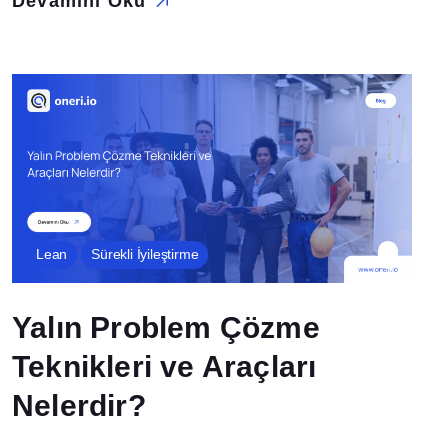
Devamını Oku
bir iş istasyonunda orda bulunan ekibin sadece o alana
odaklanıp o alanda sürekli iyileştirmeler yapmasıdır. Kobetsu
Kaizen (Odaklanılmış iyileştirme) Tanımı Odaklanılmış
iyileştirme, iyileştirme yapılacak alanda, bölümde, iş
istasyonunda o konuya en hakim olan küçük […]
Lean
Sürekli İyileştirme
Yalın Problem Çözme
Teknikleri ve Araçları
Nelerdir?