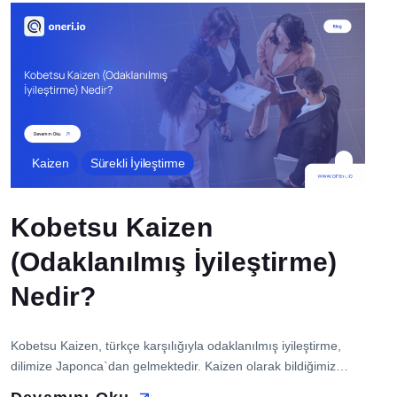
iyileştirmeye yönelik yol haritası oluşturmasına yardımcı olur.
Blog yazımızda operasyonel mükemmelliğin tanımını, ilkelerini
ve faydalarını ele […]
Kaizen
Sürekli İyileştirme
Kobetsu Kaizen
(Odaklanılmış İyileştirme)
Nedir?
Kobetsu Kaizen, türkçe karşılığıyla odaklanılmış iyileştirme,
dilimize Japonca`dan gelmektedir. Kaizen olarak bildiğimiz
yaklaşımın belirli bir süreçte, belirli bir bölümde veyahut belirli