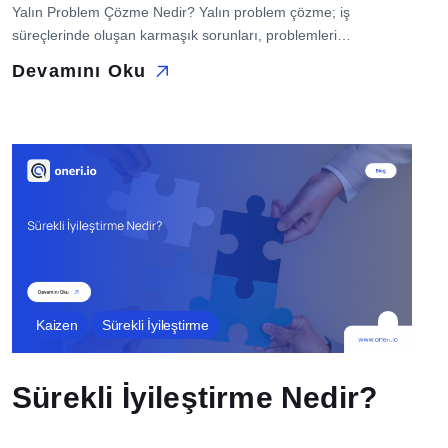
Yalın Problem Çözme Nedir? Yalın problem çözme; iş
süreçlerinde oluşan karmaşık sorunları, problemleri
basitleştirerek, temel unsurları ve ana nedenleri belirleyerek
Devamını Oku
verimli bir şekilde çözmeyi hedefler. Buradaki temel amaç ,
sorunun özünü anlamak ve gereksiz detaylandırmalardan
karmaşıklıklardan kaçınarak etkili çözümler üretmektir. Yalın
problem çözme, problemi parçalara ayırarak analiz etmeyi,
gereksiz detaylardan kaçınmayı, veri toplama ve analiz […]
Kaizen
Sürekli İyileştirme
Sürekli İyileştirme Nedir?