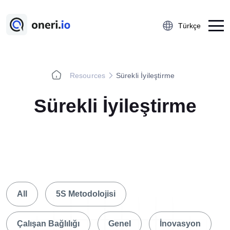
Türkçe
Resources
Sürekli İyileştirme
Platform
Sürekli İyileştirme
Çalışan Öneri Sistemi
5S Denetim Yönetimi
Önce-Sonra Kaizen
Aksiyon Yönetimi
Kobetsu Kaizen
A3 Problem Çözme
All
5S Metodolojisi
Ramak Kala Raporlama
Öğrenilmiş Ders
Çalışan Bağlılığı
Genel
İnovasyon