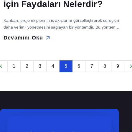
için Faydaları Nelerdir?
Kanban, proje ekiplerinin iş akışlarını görselleştirerek süreçleri
daha verimli yönetmesini sağlayan bir yöntemdir. Bu yöntem,
ekiplere hangi görevin kime verildiğini, proje aşamalarını ve
Devamını Oku
gelişmeleri daha kolay anlamaları için şeffaflık sunar. İşletme
ve çalışanlar için sürdürülebilir rekabet, verimli çalışma ve
başarma gücü gibi birçok fayda sağlar. Bu blog gönderisinde
Kanban’ın işletmeler için x faydasını ele alacağız. […]
1
2
3
4
5
6
7
8
9