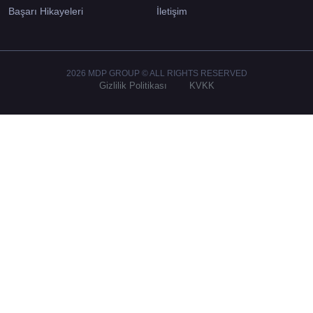
Başarı Hikayeleri
İletişim
2026 MDP GROUP © ALL RIGHTS RESERVED
Gizlilik Politikası
KVKK