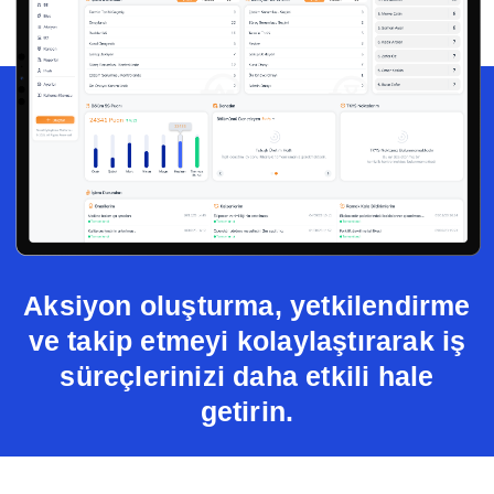
Dijital Denetim Yönetimi
Eğitim Yönetim Sistemi
TPM Hata Kartı
Müşteri Talep Yönetimi
Danışmanlık
Kaynaklar
Blog
Webinar
Aksiyon oluşturma, yetkilendirme
E-Kitaplar
ve takip etmeyi kolaylaştırarak iş
Başarı Hikayeleri
süreçlerinizi daha etkili hale
getirin.
Kurumsal
Referanslar