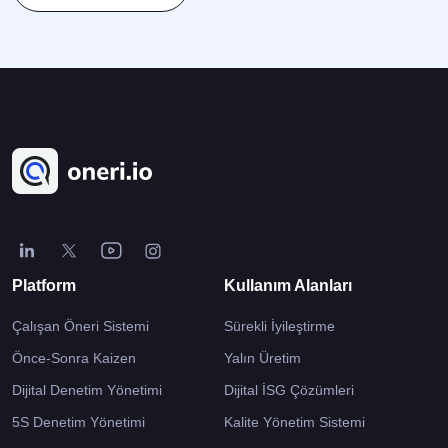
ile ilişkilidir ve özellikle Toplam Kalite Yönetimi (TKY – Total Quality
K
Management/TQM) ve Yalın Yönetim (Lean Management)
[
kapsamında yer alır. İşletmenin her kademesindeki çalışanın […]
Platform
Kullanım Alanları
Çalışan Öneri Sistemi
Sürekli İyileştirme
Önce-Sonra Kaizen
Yalın Üretim
Dijital Denetim Yönetimi
Dijital İSG Çözümleri
5S Denetim Yönetimi
Kalite Yönetim Sistemi