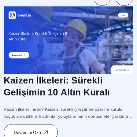
Kaizen İlkeleri: Sürekli
Gelişimin 10 Altın Kuralı
İ
s
Kaizen ilkeleri nedir? Kaizen, sürekli iyileştirme üzerine kurulu
op
küçük ama istikrarlı adımlar yoluyla anlamlı dönüşümler yaratmaya
o
odaklanan bir Japon Felsefesidir. Bu yaklaşım, süreç yönetimi
s
(Process Management) ve kalite yönetimi (Quality Management)
Devamini Oku
ge