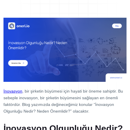
Dijital Denetim Yönetimi
Eğitim Yönetim Sistemi
TPM Hata Kartı
Müşteri Talep Yönetimi
Danışmanlık
Kaynaklar
Blog
Webinar
E-Kitaplar
İnovasyon
, bir şirketin büyümesi için hayati bir öneme sahiptir. Bu
Başarı Hikayeleri
sebeple inovasyon, bir şirketin büyümesini sağlayan en önemli
faktördür. Blog yazımızda değineceğimiz konular “İnovasyon
Kurumsal
Olgunluğu Nedir? Neden Önemlidir?” olacaktır.
Referanslar
İnovasyon Olgunluğu Nedir?