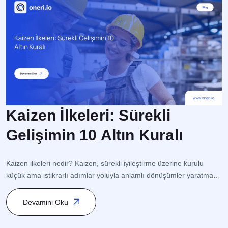
Kaizen İlkeleri: Sürekli
Gelişimin 10 Altın Kuralı
İ
s
Kaizen ilkeleri nedir? Kaizen, sürekli iyileştirme üzerine kurulu
op
küçük ama istikrarlı adımlar yoluyla anlamlı dönüşümler yaratmaya
o
odaklanan bir Japon Felsefesidir. Bu yaklaşım, süreç yönetimi
s
(Process Management) ve kalite yönetimi (Quality Management)
Devamini Oku
ge
ile ilişkilidir ve özellikle Toplam Kalite Yönetimi (TKY – Total Quality
K
Management/TQM) ve Yalın Yönetim (Lean Management)
[