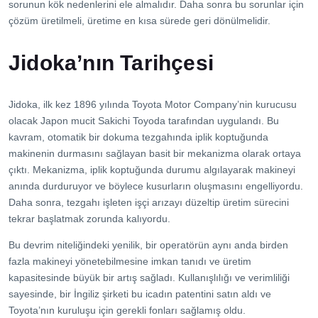
sorunun kök nedenlerini ele almalıdır. Daha sonra bu sorunlar için
çözüm üretilmeli, üretime en kısa sürede geri dönülmelidir.
Jidoka’nın Tarihçesi
Jidoka, ilk kez 1896 yılında Toyota Motor Company’nin kurucusu
olacak Japon mucit Sakichi Toyoda tarafından uygulandı. Bu
kavram, otomatik bir dokuma tezgahında iplik koptuğunda
makinenin durmasını sağlayan basit bir mekanizma olarak ortaya
çıktı. Mekanizma, iplik koptuğunda durumu algılayarak makineyi
anında durduruyor ve böylece kusurların oluşmasını engelliyordu.
Daha sonra, tezgahı işleten işçi arızayı düzeltip üretim sürecini
tekrar başlatmak zorunda kalıyordu.
Bu devrim niteliğindeki yenilik, bir operatörün aynı anda birden
fazla makineyi yönetebilmesine imkan tanıdı ve üretim
kapasitesinde büyük bir artış sağladı. Kullanışlılığı ve verimliliği
sayesinde, bir İngiliz şirketi bu icadın patentini satın aldı ve
Toyota’nın kuruluşu için gerekli fonları sağlamış oldu.