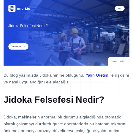
Dijital Denetim Yönetimi
Eğitim Yönetim Sistemi
TPM Hata Kartı
Müşteri Talep Yönetimi
Danışmanlık
Kaynaklar
Blog
Bu blog yazımızda Jidoka’nın ne olduğunu,
Yalın Üretim
ile ilişkisini
Webinar
ve nasıl uygulandığını ele alacağız.
E-Kitaplar
Başarı Hikayeleri
Jidoka Felsefesi Nedir?
Kurumsal
Jidoka, makinelerin anormal bir durumu algıladığında otomatik
Referanslar
olarak çalışmayı durdurduğu ve operatörlerin bu hatanın tekrarını
önlemek amacıyla arızayı düzeltmeye çalıştığı bir yalın üretim