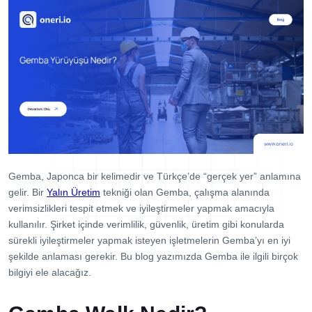
Dijital Denetim Yönetimi
Eğitim Yönetim Sistemi
TPM Hata Kartı
Müşteri Talep Yönetimi
Danışmanlık
Kaynaklar
Blog
Gemba, Japonca bir kelimedir ve Türkçe’de “gerçek yer” anlamına
Webinar
gelir. Bir
Yalın Üretim
tekniği olan Gemba, çalışma alanında
E-Kitaplar
verimsizlikleri tespit etmek ve iyileştirmeler yapmak amacıyla
kullanılır. Şirket içinde verimlilik, güvenlik, üretim gibi konularda
Başarı Hikayeleri
sürekli iyileştirmeler yapmak isteyen işletmelerin Gemba’yı en iyi
şekilde anlaması gerekir. Bu blog yazımızda Gemba ile ilgili birçok
Kurumsal
bilgiyi ele alacağız.
Referanslar