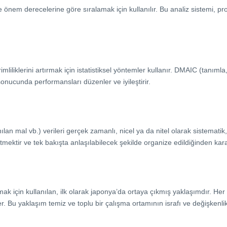
ve önem derecelerine göre sıralamak için kullanılır. Bu analiz sistemi, 
iliklerini artırmak için istatistiksel yöntemler kullanır. DMAIC (tanımla, ö
nucunda performansları düzenler ve iyileştirir.
nılan mal vb.) verileri gerçek zamanlı, nicel ya da nitel olarak sistematik, 
mektir ve tek bakışta anlaşılabilecek şekilde organize edildiğinden karar
rmak için kullanılan, ilk olarak japonya’da ortaya çıkmış yaklaşımdır. He
r. Bu yaklaşım temiz ve toplu bir çalışma ortamının israfı ve değişkenli