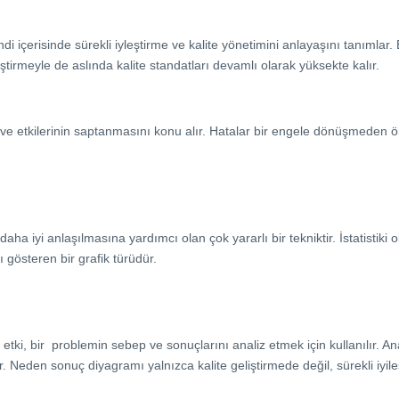
di içerisinde sürekli iyleştirme ve kalite yönetimini anlayaşını tanımlar
tirmeyle de aslında kalite standatları devamlı olarak yüksekte kalır.
 ve etkilerinin saptanmasını konu alır. Hatalar bir engele dönüşmeden 
a iyi anlaşılmasına yardımcı olan çok yararlı bir tekniktir. İstatistiki ol
 gösteren bir grafik türüdür.
r etki, bir problemin sebep ve sonuçlarını analiz etmek için kullanılır. Ana
. Neden sonuç diyagramı yalnızca kalite geliştirmede değil, sürekli iyileş