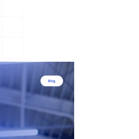
mi
Öğrenilmiş Ders
ak
Öğrenilmiş ders ve süreçlere dair
bilgilerle kurum içi hafızanızı
güçlendirin.
stemi
Müşteri Talep Yönetimi
Müşteri taleplerinizi kolayca toplayın
ve çözümleyin.