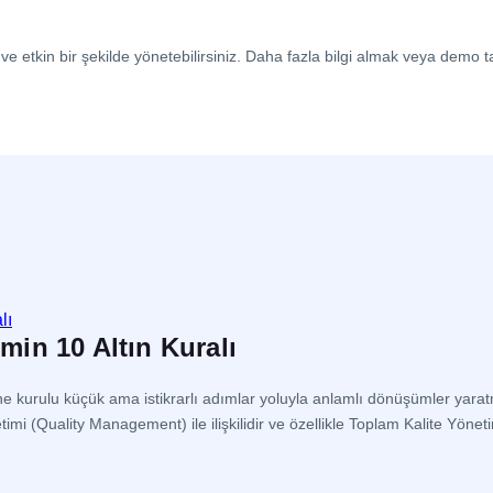
ve etkin bir şekilde yönetebilirsiniz. Daha fazla bilgi almak veya demo ta
imin 10 Altın Kuralı
erine kurulu küçük ama istikrarlı adımlar yoluyla anlamlı dönüşümler yar
mi (Quality Management) ile ilişkilidir ve özellikle Toplam Kalite Yön
letmenin her kademesindeki çalışanın […]