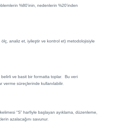
problemlerin %80’inin, nedenlerin %20’inden
lç, analiz et, iyileştir ve kontrol et) metodolojisiyle
belirli ve basit bir formatta toplar. Bu veri
 verme süreçlerinde kullanılabilir.
r kelimesi “S” harfiyle başlayan ayıklama, düzenleme,
klerin azalacağını savunur.