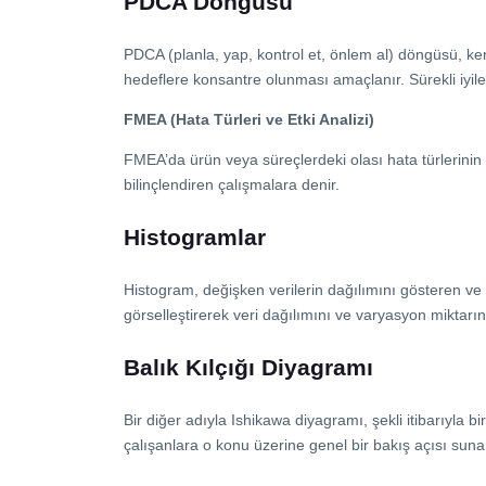
PDCA Döngüsü
PDCA (planla, yap, kontrol et, önlem al) döngüsü, ken
hedeflere konsantre olunması amaçlanır. Sürekli iyileş
FMEA (Hata Türleri ve Etki Analizi)
FMEA’da ürün veya süreçlerdeki olası hata türlerinin
bilinçlendiren çalışmalara denir.
Histogramlar
Histogram, değişken verilerin dağılımını gösteren ve dah
görselleştirerek veri dağılımını ve varyasyon miktarını
Balık Kılçığı Diyagramı
Bir diğer adıyla Ishikawa diyagramı, şekli itibarıyla bi
çalışanlara o konu üzerine genel bir bakış açısı sunar