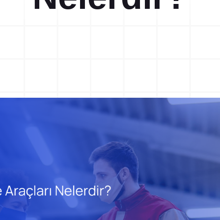
Ramak Kala Raporlama
5S Denetim Yöneti
Potansiyel kaza ve tehlike risklerini
5S denetimlerinizi dijital olar
tespit ederek ortadan kaldırın.
gerçekleştirin ve raporlayın.
TPM Hata Kartı
Eğitim Yönetim Si
Sahadaki arıza ve anomalileri anında
Tek Nokta Dersi, İSG, Kalite
toplayın ve bakım ekiplerine
eğitimlerinizi kayıt altına alın.
yönlendirin.