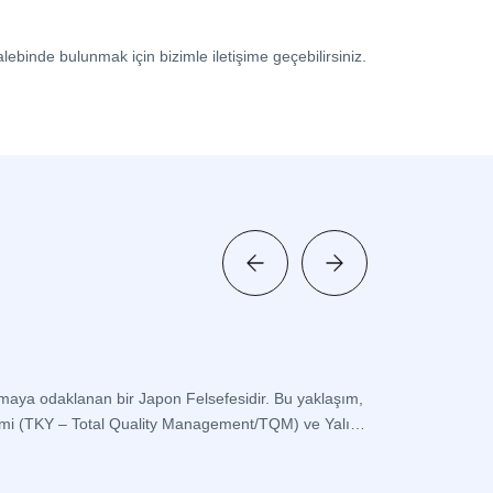
lebinde bulunmak için bizimle iletişime geçebilirsiniz.
Kaizen Et
atmaya odaklanan bir Japon Felsefesidir. Bu yaklaşım,
İş akışlarınızda s
etimi (TKY – Total Quality Management/TQM) ve Yalın
problemleri sistem
ve operasyonlar da
Devamini O