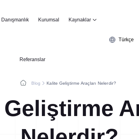
Danışmanlık
Kurumsal
Kaynaklar
Türkçe
Referanslar
Blog
Kalite Geliştirme Araçları Nelerdir?
 Geliştirme A
Kobetsu Kaizen
Webinar
A3 Problem Çözm
Başarı Hikayeleri
Nelerdir?
Kağıttan dijitale, Kobetsu Kaizen
A3 sistematiğini dijitale taşıyı
burada!