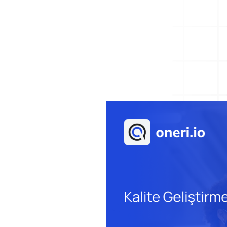
Dijital Denetim Yönetimi
Eğitim Yönetim Sistemi
Versiyonlar
TPM Hata Kartı
Dijital Denetim Yönetimi
Müşteri Talep Yönetimi
Tüm denetimlerinizi web ve mobil
üzerinden planlayın, gerçekleştirin.
Danışmanlık
Kaynaklar
Blog
Aksiyon Yönetimi
Webinar
Onay hiyerarşisine uygun aksiyon
E-Kitaplar
yönetimi uygulamaya başlayın.
Başarı Hikayeleri
Kurumsal
Referanslar