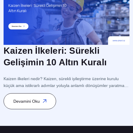
Kaizen İlkeleri: Sürekli
Gelişimin 10 Altın Kuralı
İ
s
Kaizen ilkeleri nedir? Kaizen, sürekli iyileştirme üzerine kurulu
op
küçük ama istikrarlı adımlar yoluyla anlamlı dönüşümler yaratmaya
o
odaklanan bir Japon Felsefesidir. Bu yaklaşım, süreç yönetimi
s
(Process Management) ve kalite yönetimi (Quality Management)
Devamini Oku
ge
ile ilişkilidir ve özellikle Toplam Kalite Yönetimi (TKY – Total Quality
K
Management/TQM) ve Yalın Yönetim (Lean Management)
[
kapsamında yer alır. İşletmenin her kademesindeki çalışanın […]