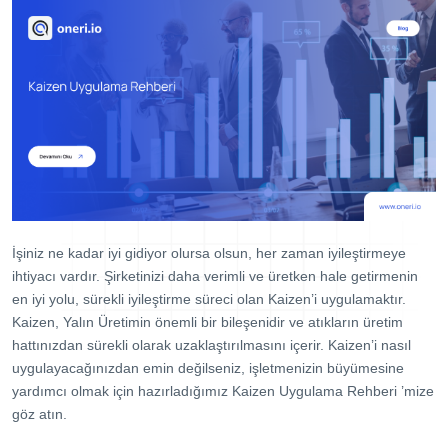
Dijital Denetim Yönetimi
Eğitim Yönetim Sistemi
TPM Hata Kartı
Müşteri Talep Yönetimi
Danışmanlık
Kaynaklar
Blog
İşiniz ne kadar iyi gidiyor olursa olsun, her zaman iyileştirmeye
Webinar
ihtiyacı vardır. Şirketinizi daha verimli ve üretken hale getirmenin
E-Kitaplar
en iyi yolu, sürekli iyileştirme süreci olan Kaizen’i uygulamaktır.
Kaizen, Yalın Üretimin önemli bir bileşenidir ve atıkların üretim
Başarı Hikayeleri
hattınızdan sürekli olarak uzaklaştırılmasını içerir. Kaizen’i nasıl
uygulayacağınızdan emin değilseniz, işletmenizin büyümesine
Kurumsal
yardımcı olmak için hazırladığımız Kaizen Uygulama Rehberi ’mize
Referanslar
göz atın.