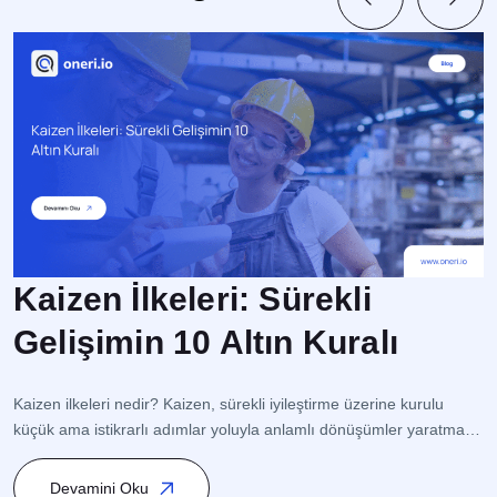
Kaizen İlkeleri: Sürekli
Gelişimin 10 Altın Kuralı
İ
s
Kaizen ilkeleri nedir? Kaizen, sürekli iyileştirme üzerine kurulu
op
küçük ama istikrarlı adımlar yoluyla anlamlı dönüşümler yaratmaya
o
odaklanan bir Japon Felsefesidir. Bu yaklaşım, süreç yönetimi
s
(Process Management) ve kalite yönetimi (Quality Management)
Devamini Oku
ge