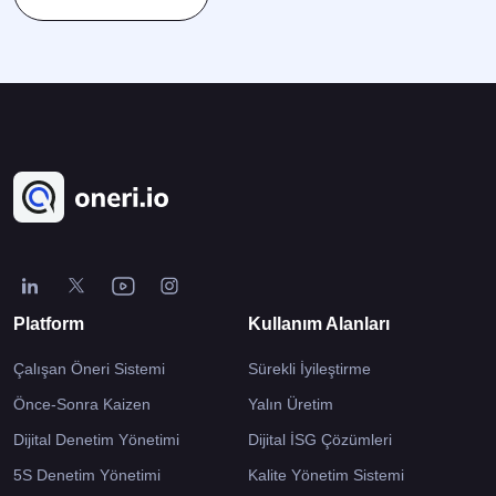
ile ilişkilidir ve özellikle Toplam Kalite Yönetimi (TKY – Total Quality
K
Management/TQM) ve Yalın Yönetim (Lean Management)
[
kapsamında yer alır. İşletmenin her kademesindeki çalışanın […]
Platform
Kullanım Alanları
Çalışan Öneri Sistemi
Sürekli İyileştirme
Önce-Sonra Kaizen
Yalın Üretim
Dijital Denetim Yönetimi
Dijital İSG Çözümleri
5S Denetim Yönetimi
Kalite Yönetim Sistemi