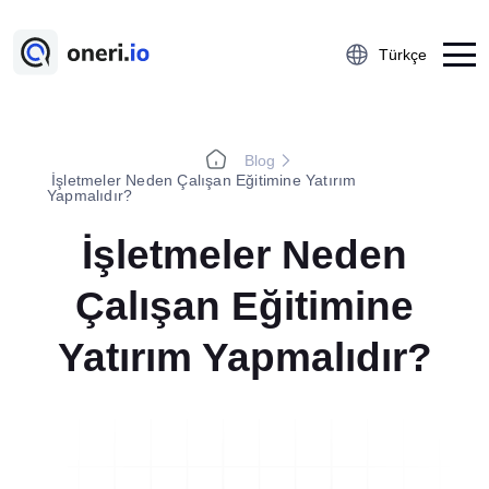
Türkçe
Blog
Platform
İşletmeler Neden Çalışan Eğitimine Yatırım
Yapmalıdır?
Çalışan Öneri Sistemi
İşletmeler Neden
5S Denetim Yönetimi
Önce-Sonra Kaizen
Çalışan Eğitimine
Aksiyon Yönetimi
Yatırım Yapmalıdır?
Kobetsu Kaizen
A3 Problem Çözme
Ramak Kala Raporlama
Öğrenilmiş Ders