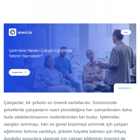
Dijital Denetim Yönetimi
Eğitim Yönetim Sistemi
TPM Hata Kartı
Müşteri Talep Yönetimi
Danışmanlık
Kaynaklar
Blog
Webinar
E-Kitaplar
Başarı Hikayeleri
Çalışanlar, bir şirketin en önemli varlıklarıdır. Günümüzde
şirketlerde çalışanların nasıl yönetildiğine her zamankinden daha
Kurumsal
fazla odaklanılmasının nedenlerinden biri budur. İşletmeler,
satışları artırmayı, kârı ve genel büyümeyi artırmak için çalışan
Referanslar
eğitiminin farkına vardıkça, şirketin hayatta kalması için ihtiyaç
duyduğu sonuçlara ulaşmak için çalışan eğitiminin önemini de