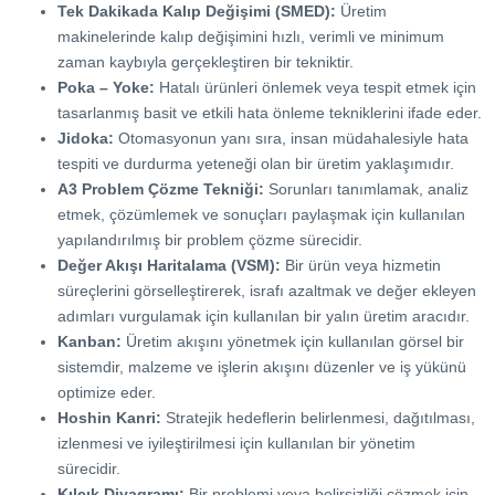
Tek Dakikada Kalıp Değişimi (SMED):
Üretim
makinelerinde kalıp değişimini hızlı, verimli ve minimum
zaman kaybıyla gerçekleştiren bir tekniktir.
Poka – Yoke:
Hatalı ürünleri önlemek veya tespit etmek için
tasarlanmış basit ve etkili hata önleme tekniklerini ifade eder.
Jidoka:
Otomasyonun yanı sıra, insan müdahalesiyle hata
tespiti ve durdurma yeteneği olan bir üretim yaklaşımıdır.
A3 Problem Çözme Tekniği:
Sorunları tanımlamak, analiz
etmek, çözümlemek ve sonuçları paylaşmak için kullanılan
yapılandırılmış bir problem çözme sürecidir.
Değer Akışı Haritalama (VSM):
Bir ürün veya hizmetin
süreçlerini görselleştirerek, israfı azaltmak ve değer ekleyen
adımları vurgulamak için kullanılan bir yalın üretim aracıdır.
Kanban:
Üretim akışını yönetmek için kullanılan görsel bir
sistemdir, malzeme ve işlerin akışını düzenler ve iş yükünü
optimize eder.
Hoshin Kanri:
Stratejik hedeflerin belirlenmesi, dağıtılması,
izlenmesi ve iyileştirilmesi için kullanılan bir yönetim
sürecidir.
Kılçık Diyagramı:
Bir problemi veya belirsizliği çözmek için