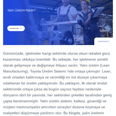
Dijital Denetim Yönetimi
Eğitim Yönetim Sistemi
TPM Hata Kartı
Müşteri Talep Yönetimi
Danışmanlık
Kaynaklar
Günümüzde, işletmeler hangi sektörde olursa olsun rekabet gücü
kazanması oldukça önemlidir. Bu sebeple, her işletmenin sürekli
Blog
olarak gelişmeye ve değişmeye ihtiyacı vardır. Yalın üretim (Lean
Webinar
Manufacturing), Toyota Üretim Sistemi ‘nde ortaya çıkmıştır. Lean,
E-Kitaplar
israfı ortadan kaldırmaya ve verimliliği en üst düzeye çıkarmaya
odaklanan bir üretim yaklaşımıdır. Bu yaklaşım, ilk olarak imalat
Başarı Hikayeleri
sektöründe ortaya çıksa da bugün sayısız faydası nedeniyle
dünyanın dört bir yanında, her sektörden şirketler tarafından geniş
Kurumsal
çapta benimsenmiştir. Yalın üretim sistemi, kaliteyi, güvenliği ve
Referanslar
müşteri memnuniyetini artırırken süreçleri düzene koymaya ve
maliyetleri düşürmeye yardımcı olur. Bu blogda, yalın üretimin