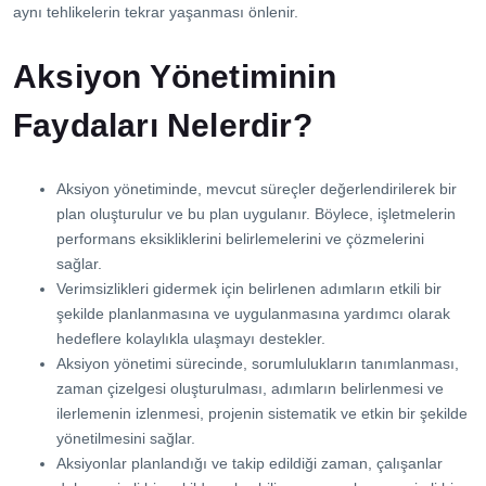
aynı tehlikelerin tekrar yaşanması önlenir.
Aksiyon Yönetiminin
Faydaları Nelerdir?
Aksiyon yönetiminde, mevcut süreçler değerlendirilerek bir
plan oluşturulur ve bu plan uygulanır. Böylece, işletmelerin
performans eksikliklerini belirlemelerini ve çözmelerini
sağlar.
Verimsizlikleri gidermek için belirlenen adımların etkili bir
şekilde planlanmasına ve uygulanmasına yardımcı olarak
hedeflere kolaylıkla ulaşmayı destekler.
Aksiyon yönetimi sürecinde, sorumlulukların tanımlanması,
zaman çizelgesi oluşturulması, adımların belirlenmesi ve
ilerlemenin izlenmesi, projenin sistematik ve etkin bir şekilde
yönetilmesini sağlar.
Aksiyonlar planlandığı ve takip edildiği zaman, çalışanlar