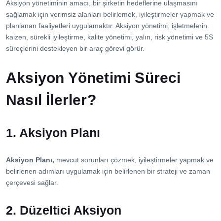
Aksiyon yönetiminin amacı, bir şirketin hedeflerine ulaşmasını
sağlamak için verimsiz alanları belirlemek, iyileştirmeler yapmak ve
planlanan faaliyetleri uygulamaktır. Aksiyon yönetimi, işletmelerin
kaizen, sürekli iyileştirme, kalite yönetimi, yalın, risk yönetimi ve 5S
süreçlerini destekleyen bir araç görevi görür.
Aksiyon Yönetimi Süreci
Nasıl İlerler?
1. Aksiyon Planı
Aksiyon Planı,
mevcut sorunları çözmek, iyileştirmeler yapmak ve
belirlenen adımları uygulamak için belirlenen bir strateji ve zaman
çerçevesi sağlar.
2. Düzeltici Aksiyon