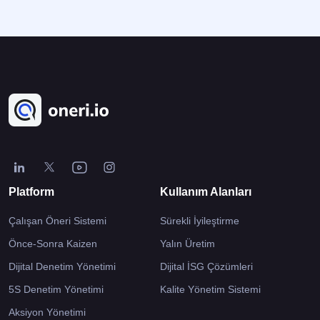
Management/TQM) ve Yalın Yönetim (Lean Management)
[
kapsamında yer alır. İşletmenin her kademesindeki çalışanın […]
Platform
Kullanım Alanları
Çalışan Öneri Sistemi
Sürekli İyileştirme
Önce-Sonra Kaizen
Yalın Üretim
Dijital Denetim Yönetimi
Dijital İSG Çözümleri
5S Denetim Yönetimi
Kalite Yönetim Sistemi
Aksiyon Yönetimi