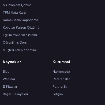
A3 Problem Çözme
TPM Hata Kartı
Ramak Kala Raporlama
Kobetsu Kaizen Çözümü
Eğitim Yönetim Sistemi
Öğrenilmiş Ders
Müşteri Talep Yönetimi
Kaynaklar
Kurumsal
Blog
Hakkımızda
Webinar
Referanslar
E-Kitaplar
Partnerlik
Başarı Hikayeleri
İletişim