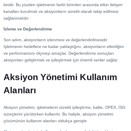
biridir. Bu yüzden işletmenin farklı birimleri arasında etkin iletişim
kanalları kurulmalı ve aksiyonların sürekli olarak takip edilmesi
sağlanmalıdır.
İzleme ve Değerlendirme
Son adım, aksiyonların izlenmesi ve değerlendirilmesidir.
İşletmenin hedeflere ne kadar yaklaştığını, aksiyonların etkinliğini
ve performansını ölçmeyi amaçlar. Değerlendirme sonuçları
aksiyonları geliştirmek ve iyileştirmek için önemli veriler sağlar.
Aksiyon Yönetimi Kullanım
Alanları
Aksiyon yönetimi, işletmelerin sürekli iyileştirme, kalite, OPEX, İSG
süreçlerini yürütürken kullanılır. Bu haliyle, aksiyon yönetimi
çözümünün kullanım alanları oldukça geniştir.