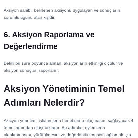
Aksiyon sahibi, belirlenen aksiyonu uygulayan ve sonuçların
sorumluluğunu alan kişidir.
6. Aksiyon Raporlama ve
Değerlendirme
Belirli bir süre boyunca alınan, aksiyonların etkinliği ölçülür ve
aksiyon sonuçları raporlanır.
Aksiyon Yönetiminin Temel
Adımları Nelerdir?
Aksiyon yönetimi, işletmelerin hedeflerine ulaşmasını sağlayacak 4
temel adımdan oluşmaktadır. Bu adımlar, eylemlerin
planlanmasını, yürütülmesini ve değerlendirilmesini sağlamak için