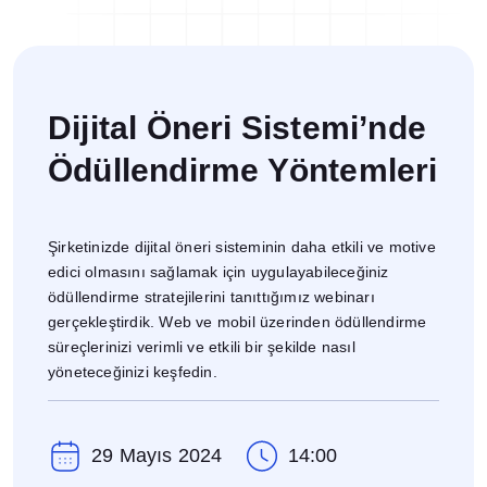
Dijital Denetim Yönetimi
Eğitim Yönetim Sistemi
TPM Hata Kartı
Müşteri Talep Yönetimi
Dijital Öneri Sistemi’nde
Danışmanlık
Ödüllendirme Yöntemleri
Kaynaklar
Şirketinizde dijital öneri sisteminin daha etkili ve motive
Blog
edici olmasını sağlamak için uygulayabileceğiniz
Webinar
ödüllendirme stratejilerini tanıttığımız webinarı
E-Kitaplar
gerçekleştirdik. Web ve mobil üzerinden ödüllendirme
süreçlerinizi verimli ve etkili bir şekilde nasıl
Başarı Hikayeleri
yöneteceğinizi keşfedin.
Kurumsal
Referanslar
29 Mayıs 2024
14:00