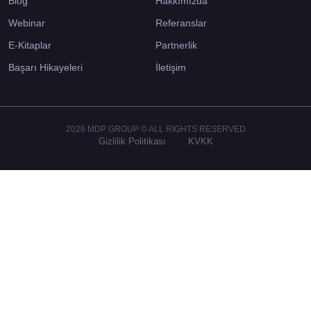
Blog
Hakkımızda
Webinar
Referanslar
E-Kitaplar
Partnerlik
Başarı Hikayeleri
İletişim
2026 MDP GROUP © ALL RIGHTS RESERVED
Gizlilik Politikası
KVKK