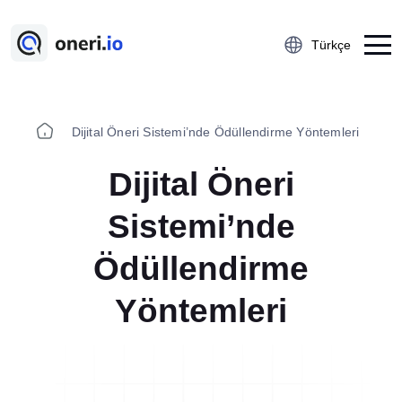
Türkçe
Dijital Öneri Sistemi’nde Ödüllendirme Yöntemleri
Platform
Dijital Öneri
Çalışan Öneri Sistemi
5S Denetim Yönetimi
Sistemi’nde
Önce-Sonra Kaizen
Ödüllendirme
Aksiyon Yönetimi
Kobetsu Kaizen
Yöntemleri
A3 Problem Çözme
Ramak Kala Raporlama
Öğrenilmiş Ders