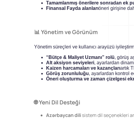
Tamamlanmış önerilere sonradan ek 
Referanslar
Finansal Fayda alanları
öneri girişine dah
İletişim
📊 Yönetim ve Görünüm
Yönetim süreçleri ve kullanıcı arayüzü iyileştirm
“Bütçe & Maliyet Uzmanı” rolü
, görüş a
Alt aksiyon seviyeleri
, ayarlardan dinami
Kaizen harcamaları ve kazançları
artık T
Görüş zorunluluğu
, ayarlardan kontrol ed
Öneri oluşturma ve zaman çizelgesi ekra
🌐 Yeni Dil Desteği
Azərbaycan dili
sistem dil seçenekleri a