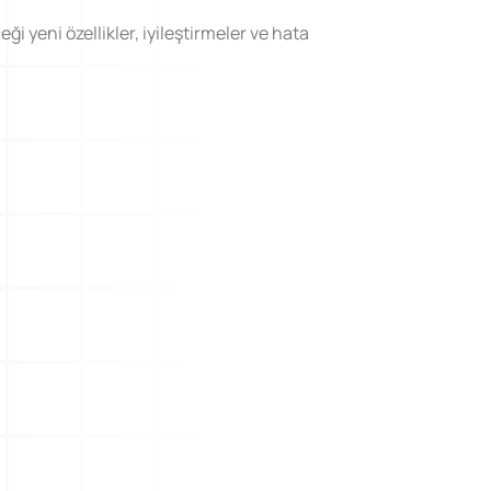
 yeni özellikler, iyileştirmeler ve hata
imi
Öğrenilmiş Ders
ak
Öğrenilmiş ders ve süreçlere dair
bilgilerle kurum içi hafızanızı
güçlendirin.
stemi
Müşteri Talep Yönetimi
Müşteri taleplerinizi kolayca toplayın
.
ve çözümleyin.