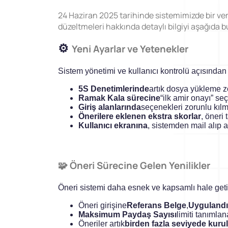
Öğrenilmiş Ders
24 Haziran 2025 tarihinde sistemimizde bir ver
Dijital Denetim Yönetimi
düzeltmeleri hakkında detaylı bilgiyi aşağıda bu
Versiyonlar
Eğitim Yönetim Sistemi
⚙️
Yeni Ayarlar ve Yetenekler
Dijital Denetim
TPM Hata Kartı
Yönetimi
Müşteri Talep Yönetimi
Sistem yönetimi ve kullanıcı kontrolü açısından ö
Tüm denetimlerinizi web ve mobil
5S Denetimlerinde
artık dosya yükleme zo
üzerinden planlayın, gerçekleştirin.
Danışmanlık
Ramak Kala sürecine
“ilk amir onayı” se
Giriş alanlarında
seçenekleri zorunlu kılma
Kaynaklar
Önerilere eklenen ekstra skorlar
, öneri
Kullanıcı ekranına
, sistemden mail alıp 
Aksiyon Yönetimi
Blog
Onay hiyerarşisine uygun aksiyon
Webinar
🧩 Öneri Sürecine Gelen Yenilikler
yönetimi uygulamaya başlayın.
E-Kitaplar
Öneri sistemi daha esnek ve kapsamlı hale getir
Başarı Hikayeleri
Öneri girişine
Referans Belge
,
Uygulandı
Maksimum Paydaş Sayısı
limiti tanımlana
Kurumsal
Öneriler artık
birden fazla seviyede kurul