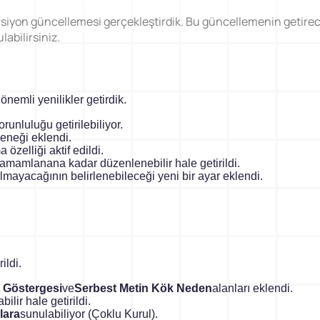
siyon güncellemesi gerçekleştirdik. Bu güncellemenin getireceği
labilirsiniz.
Ramak Kala Raporlama
5S Denetim Yönet
Potansiyel kaza ve tehlike risklerini
5S denetimlerinizi dijital olar
nemli yenilikler getirdik.
tespit ederek ortadan kaldırın.
gerçekleştirin ve raporlayın.
runluluğu getirilebiliyor.
çeneği eklendi.
 özelliği aktif edildi.
 tamamlanana kadar düzenlenebilir hale getirildi.
almayacağının belirlenebileceği yeni bir ayar eklendi.
TPM Hata Kartı
Eğitim Yönetim Si
Sahadaki arıza ve anomalileri anında
Tek Nokta Dersi, İSG, Kalite
toplayın ve bakım ekiplerine
eğitimlerinizi kayıt altına alın
yönlendirin.
ildi.
 Göstergesi
ve
Serbest Metin Kök Neden
alanları eklendi.
bilir hale getirildi.
lara
sunulabiliyor (Çoklu Kurul).