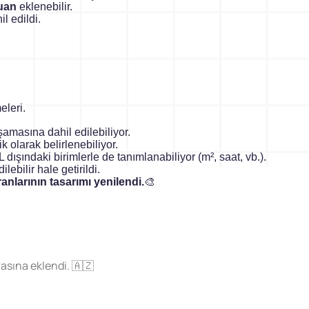
puan
eklenebilir.
il edildi.
eleri.
şamasına dahil edilebiliyor.
k olarak belirlenebiliyor.
L dışındaki birimlerle de tanımlanabiliyor (m², saat, vb.).
ilebilir hale getirildi.
nlarının tasarımı yenilendi.
🎨
rasına eklendi. 🇦🇿