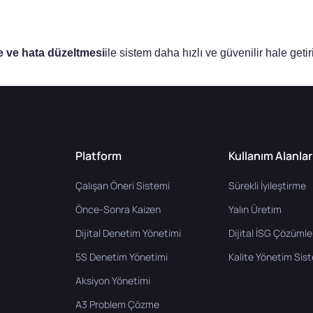
me ve hata düzeltmesi
ile sistem daha hızlı ve güvenilir hale getiri
Platform
Kullanım Alanlar
Çalışan Öneri Sistemi
Sürekli İyileştirme
Önce-Sonra Kaizen
Yalın Üretim
Dijital Denetim Yönetimi
Dijital İSG Çözümle
5S Denetim Yönetimi
Kalite Yönetim Sis
Aksiyon Yönetimi
A3 Problem Çözme