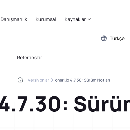
Danışmanlık
Kurumsal
Kaynaklar
Türkçe
Referanslar
Versiyonlar
oneri.io 4.7.30: Sürüm Notları
 4.7.30: Sürü
Kobetsu Kaizen
Webinar
A3 Problem Çözm
Başarı Hikayeleri
Kağıttan dijitale, Kobetsu Kaizen
A3 sistematiğini dijitale taşıy
burada!