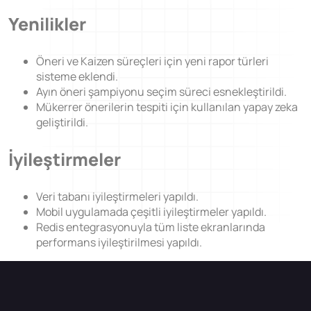
Öğrenilmiş Ders
Yenilikler
Dijital Denetim Yönetimi
Eğitim Yönetim Sistemi
Öneri ve Kaizen süreçleri için yeni rapor türleri
TPM Hata Kartı
sisteme eklendi.
Ayın öneri şampiyonu seçim süreci esnekleştirildi.
Müşteri Talep Yönetimi
Mükerrer önerilerin tespiti için kullanılan yapay zeka
geliştirildi.
Danışmanlık
İyileştirmeler
Kaynaklar
Blog
Veri tabanı iyileştirmeleri yapıldı.
Mobil uygulamada çeşitli iyileştirmeler yapıldı.
Webinar
Redis entegrasyonuyla tüm liste ekranlarında
E-Kitaplar
performans iyileştirilmesi yapıldı.
Başarı Hikayeleri
Kurumsal