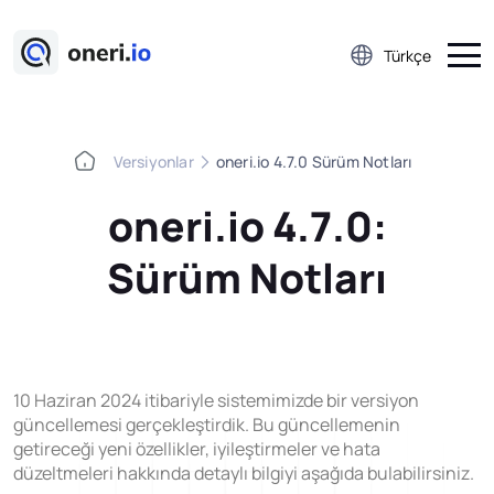
Türkçe
Versiyonlar
oneri.io 4.7.0 Sürüm Notları
Platform
oneri.io 4.7.0:
Çalışan Öneri Sistemi
Sürüm Notları
5S Denetim Yönetimi
Önce-Sonra Kaizen
Aksiyon Yönetimi
Kobetsu Kaizen
10 Haziran 2024 itibariyle sistemimizde bir versiyon
A3 Problem Çözme
güncellemesi gerçekleştirdik. Bu güncellemenin
getireceği yeni özellikler, iyileştirmeler ve hata
Ramak Kala Raporlama
düzeltmeleri hakkında detaylı bilgiyi aşağıda bulabilirsiniz.