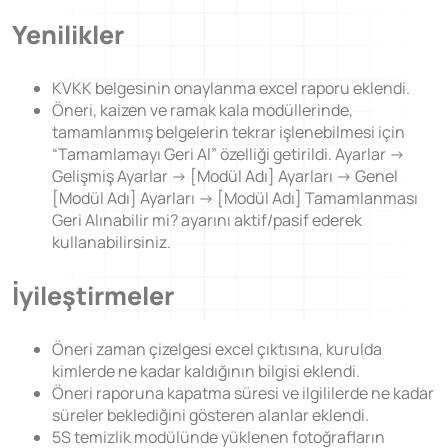
Öğrenilmiş Ders
Yenilikler
Dijital Denetim Yönetimi
Eğitim Yönetim Sistemi
KVKK belgesinin onaylanma excel raporu eklendi.
TPM Hata Kartı
Öneri, kaizen ve ramak kala modüllerinde,
tamamlanmış belgelerin tekrar işlenebilmesi için
Müşteri Talep Yönetimi
“Tamamlamayı Geri Al” özelliği getirildi. Ayarlar ->
Gelişmiş Ayarlar -> [Modül Adı] Ayarları -> Genel
Danışmanlık
[Modül Adı] Ayarları -> [Modül Adı] Tamamlanması
Geri Alınabilir mi? ayarını aktif/pasif ederek
Kaynaklar
kullanabilirsiniz.
Blog
İyileştirmeler
Webinar
E-Kitaplar
Öneri zaman çizelgesi excel çıktısına, kurulda
kimlerde ne kadar kaldığının bilgisi eklendi.
Başarı Hikayeleri
Öneri raporuna kapatma süresi ve ilgililerde ne kadar
süreler beklediğini gösteren alanlar eklendi.
Kurumsal
5S temizlik modülünde yüklenen fotoğrafların