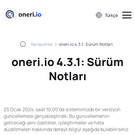
Türkçe
Versiyonlar
oneri.io 4.3.1: Sürüm Notları
Platform
oneri.io 4.3.1: Sürüm
Çalışan Öneri Sistemi
Notları
5S Denetim Yönetimi
Önce-Sonra Kaizen
Aksiyon Yönetimi
Kobetsu Kaizen
23 Ocak 2024, saat 10.00’da sistemimizde bir versiyon
A3 Problem Çözme
güncellemesi gerçekleştirdik. Bu güncellemenin
getireceği yeni özellikler, iyileştirmeler ve hata
Ramak Kala Raporlama
düzeltmeleri hakkında detaylı bilgiyi aşağıda bulabilirsiniz.