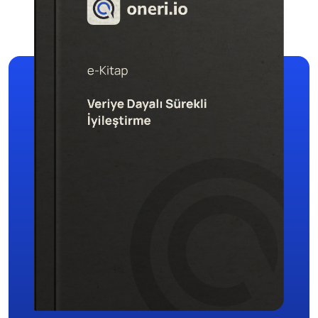
Dijital Denetim Yönetimi
Eğitim Yönetim Sistemi
TPM Hata Kartı
Müşteri Talep Yönetimi
Danışmanlık
Kaynaklar
Blog
Webinar
E-Kitaplar
Başarı Hikayeleri
Kurumsal
Referanslar