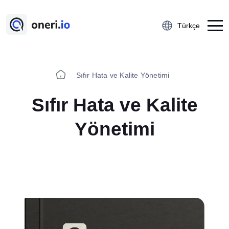
Türkçe
Sıfır Hata ve Kalite Yönetimi
Platform
Sıfır Hata ve Kalite
Çalışan Öneri Sistemi
5S Denetim Yönetimi
Yönetimi
Önce-Sonra Kaizen
Aksiyon Yönetimi
Kobetsu Kaizen
A3 Problem Çözme
Ramak Kala Raporlama
Öğrenilmiş Ders