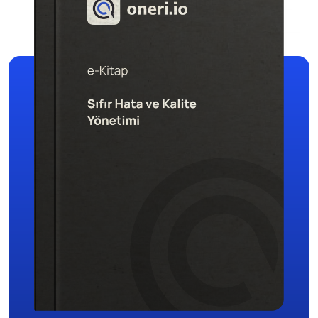
Dijital Denetim Yönetimi
Eğitim Yönetim Sistemi
TPM Hata Kartı
Müşteri Talep Yönetimi
Danışmanlık
Kaynaklar
Blog
Webinar
E-Kitaplar
Başarı Hikayeleri
Kurumsal
Referanslar