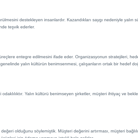
rülmesini destekleyen insanlardır. Kazandıkları saygı nedeniyle yalın süre
inde teşvik ederler.
çlere entegre edilmesini ifade eder. Organizasyonun stratejileri, hedef
genelinde yalın kültürün benimsenmesi, çalışanların ortak bir hedef doğru
 odaklılıktır. Yalın kültürü benimseyen şirketler, müşteri ihtiyaç ve bek
i değeri olduğunu söylemiştik. Müşteri değerini artırması, müşteri bağlılı