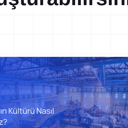
Ramak Kala Raporlama
5S Denetim Yöneti
Potansiyel kaza ve tehlike risklerini
5S denetimlerinizi dijital olar
tespit ederek ortadan kaldırın.
gerçekleştirin ve raporlayın.
TPM Hata Kartı
Eğitim Yönetim Si
Sahadaki arıza ve anomalileri anında
Tek Nokta Dersi, İSG, Kalite
toplayın ve bakım ekiplerine
eğitimlerinizi kayıt altına alın.
yönlendirin.