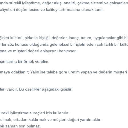
nda sürekli iyileştirme, değer akışı analizi, çekme sistemi ve çalışanları
aliyetleri düşürmesine ve kaliteyi artırmasına olanak tanır.
rket kültürü, şirketin kişiliği, değerler, inanç, tutum, uygulamalar gibi 
er söz konusu olduğunda geleneksel bir işletmeden çok farklı bir kültür 
zaltma ve müşteri değeri anlayışını benimser.
aşımlarına bir örnek verelim:
pmaya odaklanır; Yalın ise talebe göre üretim yapan ve değerin müşteri 
eri vardır. Bu özellikler aşağıdaki gibidir:
ekli iyileştirme süreçleri için kullanılır.
 bulmak, ortadan kaldırmak ve müşteri değeri yaratmaktır.
çbir zaman son bulmaz.