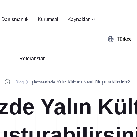
Danışmanlık
Kurumsal
Kaynaklar
Türkçe
Referanslar
Blog
İşletmenizde Yalın Kültürü Nasıl Oluşturabilirsiniz?
zde Yalın Kül
Kobetsu Kaizen
Webinar
A3 Problem Çözm
Başarı Hikayeleri
uşturabilirsin
Kağıttan dijitale, Kobetsu Kaizen
A3 sistematiğini dijitale taşıyı
burada!