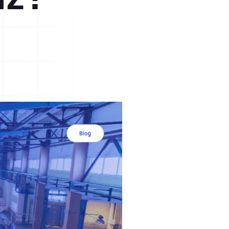
mi
Öğrenilmiş Ders
ak
Öğrenilmiş ders ve süreçlere dair
bilgilerle kurum içi hafızanızı
güçlendirin.
stemi
Müşteri Talep Yönetimi
Müşteri taleplerinizi kolayca toplayın
ve çözümleyin.