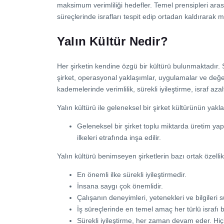
maksimum verimliliği hedefler. Temel prensipleri arası
süreçlerinde israfları tespit edip ortadan kaldırarak m
Yalın Kültür Nedir?
Her şirketin kendine özgü bir kültürü bulunmaktadır. Şi
şirket, operasyonal yaklaşımlar, uygulamalar ve değerl
kademelerinde verimlilik, sürekli iyileştirme, israf a
Yalın kültürü ile geleneksel bir şirket kültürünün yakl
Geleneksel bir şirket toplu miktarda üretim ya
ilkeleri etrafında inşa edilir.
Yalın kültürü benimseyen şirketlerin bazı ortak özellikl
En önemli ilke sürekli iyileştirmedir.
İnsana saygı çok önemlidir.
Çalışanın deneyimleri, yetenekleri ve bilgileri sür
İş süreçlerinde en temel amaç her türlü israfı
Sürekli iyileştirme, her zaman devam eder. Hi