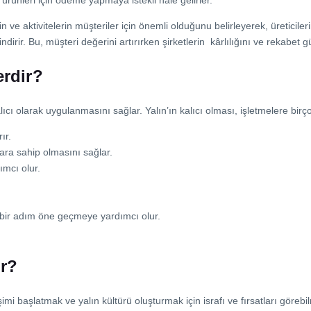
 ürünleri için ödeme yapmaya istekli hale gelirler.
rin ve aktivitelerin müşteriler için önemli olduğunu belirleyerek, üretici
dirir. Bu, müşteri değerini artırırken şirketlerin kârlılığını ve rekabet g
erdir?
kalıcı olarak uygulanmasını sağlar. Yalın’ın kalıcı olması, işletmelere bir
ır.
ara sahip olmasını sağlar.
ımcı olur.
 bir adım öne geçmeye yardımcı olur.
ur?
imi başlatmak ve yalın kültürü oluşturmak için israfı ve fırsatları görebil