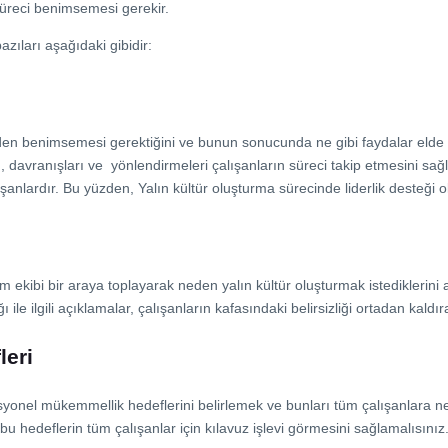
süreci benimsemesi gerekir.
azıları aşağıdaki gibidir:
neden benimsemesi gerektiğini ve bunun sonucunda ne gibi faydalar elde
, davranışları ve yönlendirmeleri çalışanların süreci takip etmesini sağla
anlardır. Bu yüzden, Yalın kültür oluşturma sürecinde liderlik desteği o
tüm ekibi bir araya toplayarak neden yalın kültür oluşturmak istediklerini 
e ilgili açıklamalar, çalışanların kafasındaki belirsizliği ortadan kaldıra
eri
syonel mükemmellik hedeflerini belirlemek ve bunları tüm çalışanlara ne
bu hedeflerin tüm çalışanlar için kılavuz işlevi görmesini sağlamalısınız