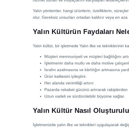
hizmet sunan ve ihtiyaçlarını karşılayan tedarikçilerin
Yalın yöntemler, hangi ürünlerin, özelliklerin, süreçle
olur. Gereksiz unsurları ortadan kaldırır veya en aza in
Yalın Kültürün Faydaları Nel
Yalın kültür, bir işletmede Yalın ilke ve tekniklerinin 
Müşteri memnuniyeti ve müşteri bağlılığını artır
İşletmenin daha mutlu ve daha motive çalışanl
İsrafın azalmasına ve kârlılığın artmasına yard
Ürün kalitesini iyileştirir.
Her alanda verimliliği artırır.
Pazarda rekabet gücünü artırarak rakiplerden
Uzun vadeli ve sürdürülebilir büyüme sağlar.
Yalın Kültür Nasıl Oluşturul
İşletmenizde yalın ilke ve teknikleri uygulayarak değiş