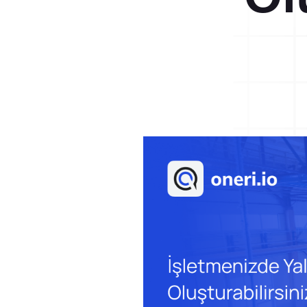
Dijital Denetim Yönetimi
Eğitim Yönetim Sistemi
Versiyonlar
TPM Hata Kartı
Dijital Denetim Yönetimi
Müşteri Talep Yönetimi
Tüm denetimlerinizi web ve mobil
üzerinden planlayın, gerçekleştirin.
Danışmanlık
Kaynaklar
Blog
Aksiyon Yönetimi
Webinar
Onay hiyerarşisine uygun aksiyon
E-Kitaplar
yönetimi uygulamaya başlayın.
Başarı Hikayeleri
Kurumsal
Referanslar