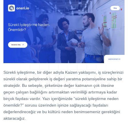
Dijital Denetim Yönetimi
Eğitim Yönetim Sistemi
TPM Hata Kartı
Müşteri Talep Yönetimi
Danışmanlık
Kaynaklar
Blog
Sürekli iyileştirme, bir diğer adıyla Kaizen yaklaşımı, iş süreçlerinizi
Webinar
sürekli olarak geliştirerek iş değeri yaratma potansiyeline sahip bir
E-Kitaplar
stratejidir. Bu sebeple, şirketinize değer katmanın çok ötesine
geçen çalışan bağlılığını artırmaktan verimliliği artırmaya kadar
Başarı Hikayeleri
birçok faydası vardır. Yazı içeriğimizde “sürekli iyileştirme neden
önemlidir?” sorusu üzerinden işinize sağlayacağı faydaları
Kurumsal
değerlendireceğiz ve bu kültürü neden benimsemeniz gerektiğini
Referanslar
aktaracağız.