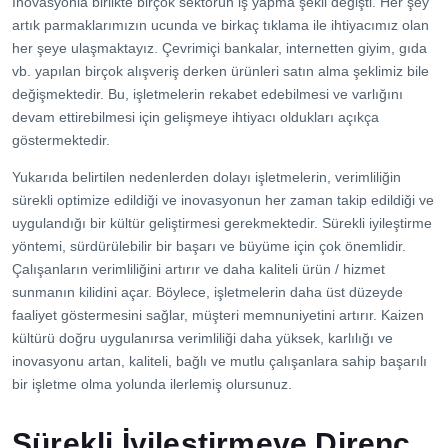
İnovasyonla birlikte birçok sektörün iş yapma şekli değişti. Her şey
artık parmaklarımızın ucunda ve birkaç tıklama ile ihtiyacımız olan
her şeye ulaşmaktayız. Çevrimiçi bankalar, internetten giyim, gıda
vb. yapılan birçok alışveriş derken ürünleri satın alma şeklimiz bile
değişmektedir. Bu, işletmelerin rekabet edebilmesi ve varlığını
devam ettirebilmesi için gelişmeye ihtiyacı oldukları açıkça
göstermektedir.
Yukarıda belirtilen nedenlerden dolayı işletmelerin, verimliliğin
sürekli optimize edildiği ve inovasyonun her zaman takip edildiği ve
uygulandığı bir kültür geliştirmesi gerekmektedir. Sürekli iyileştirme
yöntemi, sürdürülebilir bir başarı ve büyüme için çok önemlidir.
Çalışanların verimliliğini artırır ve daha kaliteli ürün / hizmet
sunmanın kilidini açar. Böylece, işletmelerin daha üst düzeyde
faaliyet göstermesini sağlar, müşteri memnuniyetini artırır. Kaizen
kültürü doğru uygulanırsa verimliliği daha yüksek, karlılığı ve
inovasyonu artan, kaliteli, bağlı ve mutlu çalışanlara sahip başarılı
bir işletme olma yolunda ilerlemiş olursunuz.
Sürekli İyileştirmeye Direnç