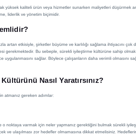
rak yüksek kaliteli ürün veya hizmetler sunarken maliyetleri düşürmek ama
 liderlik ve yönetim biçimidir.
emlidir?
 hızla artan etkisiyle, şirketler büyüme ve karlılığı sağlama ihtiyacını 
esi gerekmektedir. Bu sebeple, sürekli iyileştirme kültürüne sahip olmak,
rece uygulanmasını sağlar. Böylece çalışanların daha verimli olmasını sa
e Kültürünü Nasıl Yaratırsınız?
için atmanız gereken adımlar:
e o noktaya varmak için neler yapmanız gerektiğini bulmak sürekli iyile
ek ve ulaşılması zor hedefler olmamasına dikkat etmelisiniz. Hedeflerin u