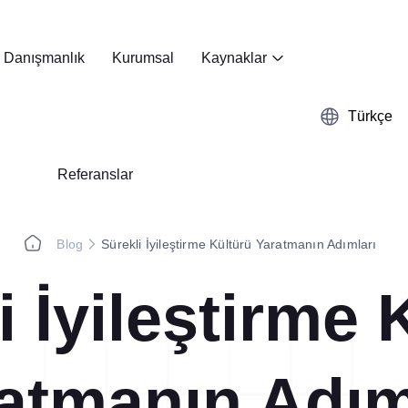
Danışmanlık
Kurumsal
Kaynaklar
Türkçe
Referanslar
Blog
Sürekli İyileştirme Kültürü Yaratmanın Adımları
i İyileştirme 
Kobetsu Kaizen
Webinar
A3 Problem Çözm
Başarı Hikayeleri
atmanın Adım
Kağıttan dijitale, Kobetsu Kaizen
A3 sistematiğini dijitale taşıyı
burada!