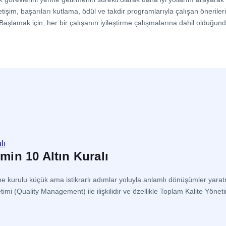
letişim, başarıları kutlama, ödül ve takdir programlarıyla çalışan önerile
in. Başlamak için, her bir çalışanın iyileştirme çalışmalarına dahil olduğu
imin 10 Altın Kuralı
erine kurulu küçük ama istikrarlı adımlar yoluyla anlamlı dönüşümler yar
mi (Quality Management) ile ilişkilidir ve özellikle Toplam Kalite Yön
letmenin her kademesindeki çalışanın […]