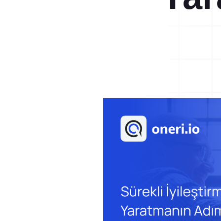
Dijital Denetim Yönetimi
Eğitim Yönetim Sistemi
Versiyonlar
TPM Hata Kartı
Dijital Denetim Yönetimi
Müşteri Talep Yönetimi
Tüm denetimlerinizi web ve mobil
üzerinden planlayın, gerçekleştirin.
Danışmanlık
Kaynaklar
Blog
Aksiyon Yönetimi
Webinar
Onay hiyerarşisine uygun aksiyon
E-Kitaplar
yönetimi uygulamaya başlayın.
Başarı Hikayeleri
Kurumsal
Referanslar