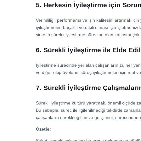
5. Herkesin İyileştirme için Sor
Verimliliği, performansı ve işin kalitesini artırmak iç
iyileştirmenin başarılı ve etkili olması için işletmen
şirketin sürekli iyileştirme sürecine olan katkısını ço
6. Sürekli İyileştirme ile Elde Edi
İyileştirme sürecinde yer alan çalışanlarınızı, her ye
ve diğer ekip üyelerini süreç iyileştirmeleri için motiv
7. Sürekli İyileştirme Çalışmaları
Sürekli iyileştirme kültürü yaratmak, önemli ölçüde z
Bu sebeple, süreç ile ilgilenilmediği takdirde zamanl
çalışanların sürekli eğitimi ve gelişimini, sürece inan
Özetle;
Şirket içindeki çalışanları bir araya gelmeye ve günl