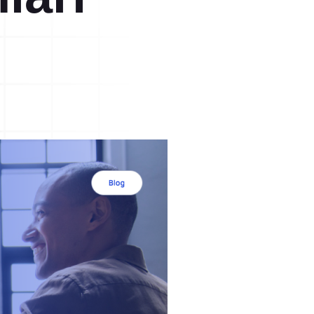
mi
Öğrenilmiş Ders
ak
Öğrenilmiş ders ve süreçlere dair
bilgilerle kurum içi hafızanızı
güçlendirin.
stemi
Müşteri Talep Yönetimi
Müşteri taleplerinizi kolayca toplayın
ve çözümleyin.