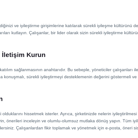
iğinizi ve iyileştirme girişimlerine katılarak sürekli iyileşme kültürünü de
arıları kutlayın. Çalışanlar, bir lider olarak sizin sürekli iyileştirme kültü
k İletişim Kurun
atılım sağlanmasının anahtarıdır. Bu sebeple, yöneticiler çalışanları ile
a konuşmalı, sürekli iyileştirmeyi desteklemenin değerini göstermeli ve i
n
olduklarını hissetmek isterler. Ayrıca, şirketinizde nelerin iyileştirilmesi 
teyin, önerileri inceleyin ve olumlu-olumsuz mutlaka dönüş yapın. Tüm iyil
ersiniz. Çalışanlardan fikir toplamak ve yönetmek için e-posta, öneri sis