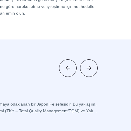
rine göre hareket etme ve iyileştirme için net hedefler
ndan emin olun.
Kaizen Et
atmaya odaklanan bir Japon Felsefesidir. Bu yaklaşım,
İş akışlarınızda s
etimi (TKY – Total Quality Management/TQM) ve Yalın
problemleri sistem
ve operasyonlar da
Devamini O