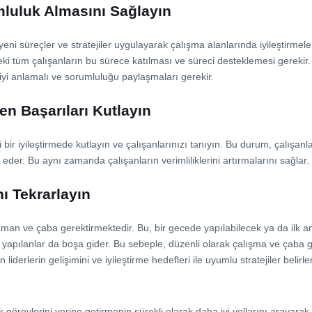
umluluk Almasını Sağlayın
in yeni süreçler ve stratejiler uygulayarak çalışma alanlarında iyileştirme
izdeki tüm çalışanların bu sürece katılması ve süreci desteklemesi gerek
k iyi anlamalı ve sorumluluğu paylaşmaları gerekir.
len Başarıları Kutlayın
ni bir iyileştirmede kutlayın ve çalışanlarınızı tanıyın. Bu durum, çalışa
e eder. Bu aynı zamanda çalışanların verimliliklerini artırmalarını sağlar.
nı Tekrarlayın
aman ve çaba gerektirmektedir. Bu, bir gecede yapılabilecek ya da ilk a
a yapılanlar da boşa gider. Bu sebeple, düzenli olarak çalışma ve çaba 
an liderlerin gelişimini ve iyileştirme hedefleri ile uyumlu stratejiler be
ük görevlerini yerine getirmenin sürekli olarak daha iyi yollarını arayar