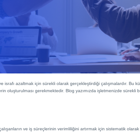
ek ve israfı azaltmak için sürekli olarak gerçekleştirdiği çalışmalardır. Bu
erin oluşturulması gerekmektedir. Blog yazımızda işletmenizde sürekli bir 
alışanların ve iş süreçlerinin verimliliğini artırmak için sistematik olara