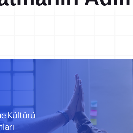
Ramak Kala Raporlama
5S Denetim Yöneti
Potansiyel kaza ve tehlike risklerini
5S denetimlerinizi dijital olar
tespit ederek ortadan kaldırın.
gerçekleştirin ve raporlayın.
TPM Hata Kartı
Eğitim Yönetim Si
Sahadaki arıza ve anomalileri anında
Tek Nokta Dersi, İSG, Kalite
toplayın ve bakım ekiplerine
eğitimlerinizi kayıt altına alın.
yönlendirin.