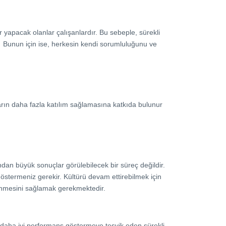
ler yapacak olanlar çalışanlardır. Bu sebeple, sürekli
ir. Bunun için ise, herkesin kendi sorumluluğunu ve
nların daha fazla katılım sağlamasına katkıda bulunur
ndan büyük sonuçlar görülebilecek bir süreç değildir.
göstermeniz gerekir. Kültürü devam ettirebilmek için
lirlenmesini sağlamak gerekmektedir.
ak daha iyi performans göstermeye teşvik eden sürekli