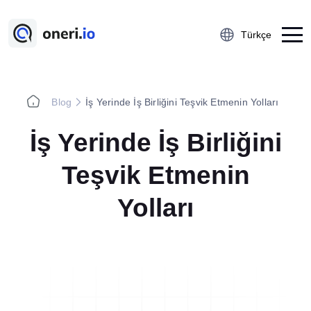
Türkçe
Blog
İş Yerinde İş Birliğini Teşvik Etmenin Yolları
Platform
İş Yerinde İş Birliğini
Çalışan Öneri Sistemi
5S Denetim Yönetimi
Teşvik Etmenin
Önce-Sonra Kaizen
Yolları
Aksiyon Yönetimi
Kobetsu Kaizen
A3 Problem Çözme
Ramak Kala Raporlama
Öğrenilmiş Ders