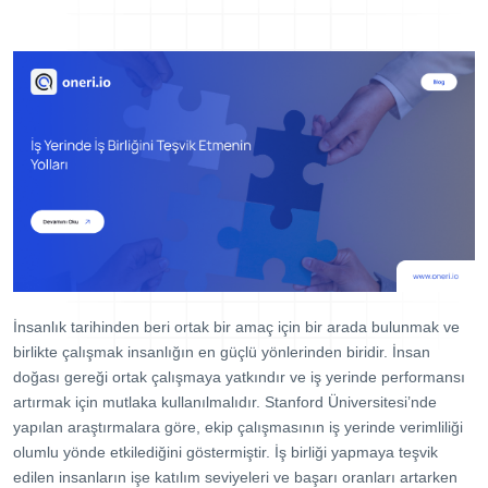
Dijital Denetim Yönetimi
Eğitim Yönetim Sistemi
TPM Hata Kartı
Müşteri Talep Yönetimi
Danışmanlık
Kaynaklar
Blog
Webinar
E-Kitaplar
İnsanlık tarihinden beri ortak bir amaç için bir arada bulunmak ve
Başarı Hikayeleri
birlikte çalışmak insanlığın en güçlü yönlerinden biridir. İnsan
doğası gereği ortak çalışmaya yatkındır ve iş yerinde performansı
Kurumsal
artırmak için mutlaka kullanılmalıdır. Stanford Üniversitesi’nde
yapılan araştırmalara göre, ekip çalışmasının iş yerinde verimliliği
Referanslar
olumlu yönde etkilediğini göstermiştir. İş birliği yapmaya teşvik
edilen insanların işe katılım seviyeleri ve başarı oranları artarken