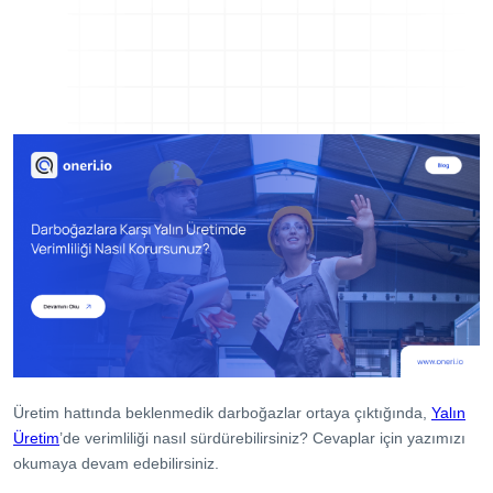
Dijital Denetim Yönetimi
Eğitim Yönetim Sistemi
TPM Hata Kartı
Müşteri Talep Yönetimi
Danışmanlık
Kaynaklar
Blog
Webinar
E-Kitaplar
Başarı Hikayeleri
Kurumsal
Üretim hattında beklenmedik darboğazlar ortaya çıktığında,
Yalın
Üretim
’de verimliliği nasıl sürdürebilirsiniz? Cevaplar için yazımızı
Referanslar
okumaya devam edebilirsiniz.