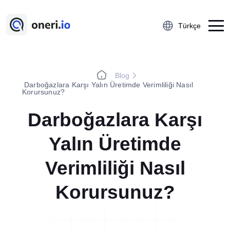
Türkçe
Blog
Platform
Darboğazlara Karşı Yalın Üretimde Verimliliği Nasıl
Korursunuz?
Çalışan Öneri Sistemi
Darboğazlara Karşı
5S Denetim Yönetimi
Önce-Sonra Kaizen
Yalın Üretimde
Aksiyon Yönetimi
Verimliliği Nasıl
Kobetsu Kaizen
A3 Problem Çözme
Korursunuz?
Ramak Kala Raporlama
Öğrenilmiş Ders