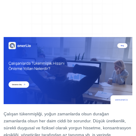
Dijital Denetim Yönetimi
Eğitim Yönetim Sistemi
TPM Hata Kartı
Müşteri Talep Yönetimi
Danışmanlık
Kaynaklar
Blog
Webinar
E-Kitaplar
Başarı Hikayeleri
Kurumsal
Çalışan tükenmişliği, yoğun zamanlarda olsun durağan
zamanlarda olsun her daim ciddi bir sorundur. Düşük üretkenlik,
Referanslar
sürekli duygusal ve fiziksel olarak yorgun hissetme, konsantrasyon
eksikliği, yöneticiler tarafından az tanınma vb. iş yerinde