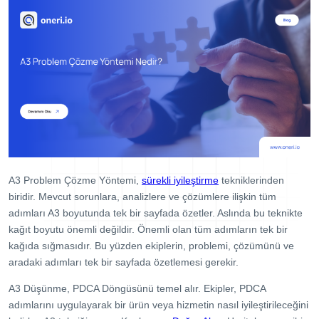
Dijital Denetim Yönetimi
Eğitim Yönetim Sistemi
TPM Hata Kartı
Müşteri Talep Yönetimi
Danışmanlık
Kaynaklar
Blog
A3 Problem Çözme Yöntemi,
sürekli iyileştirme
tekniklerinden
Webinar
biridir. Mevcut sorunlara, analizlere ve çözümlere ilişkin tüm
E-Kitaplar
adımları A3 boyutunda tek bir sayfada özetler. Aslında bu teknikte
kağıt boyutu önemli değildir. Önemli olan tüm adımların tek bir
Başarı Hikayeleri
kağıda sığmasıdır. Bu yüzden ekiplerin, problemi, çözümünü ve
aradaki adımları tek bir sayfada özetlemesi gerekir.
Kurumsal
A3 Düşünme, PDCA Döngüsünü temel alır. Ekipler, PDCA
Referanslar
adımlarını uygulayarak bir ürün veya hizmetin nasıl iyileştirileceğini