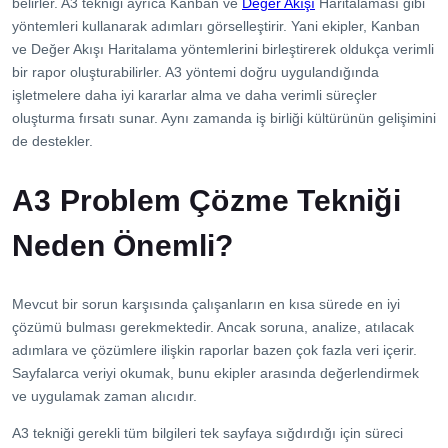
İletişim
belirler. A3 tekniği ayrıca Kanban ve
Değer Akışı
Haritalaması gibi
yöntemleri kullanarak adımları görselleştirir. Yani ekipler, Kanban
ve Değer Akışı Haritalama yöntemlerini birleştirerek oldukça verimli
bir rapor oluşturabilirler. A3 yöntemi doğru uygulandığında
işletmelere daha iyi kararlar alma ve daha verimli süreçler
oluşturma fırsatı sunar. Aynı zamanda iş birliği kültürünün gelişimini
de destekler.
A3 Problem Çözme Tekniği
Neden Önemli?
Mevcut bir sorun karşısında çalışanların en kısa sürede en iyi
çözümü bulması gerekmektedir. Ancak soruna, analize, atılacak
adımlara ve çözümlere ilişkin raporlar bazen çok fazla veri içerir.
Sayfalarca veriyi okumak, bunu ekipler arasında değerlendirmek
ve uygulamak zaman alıcıdır.
A3 tekniği gerekli tüm bilgileri tek sayfaya sığdırdığı için süreci