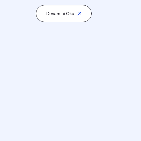
İletişim
Yönetim (Lean Management) kapsamında yer alır. İş
Devamini Oku