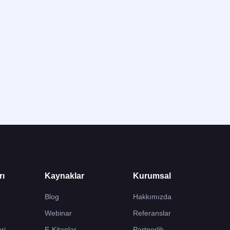
rı
Kaynaklar
Kurumsal
Blog
Hakkımızda
Webinar
Referanslar
ri
E-Kitaplar
Partnerlik