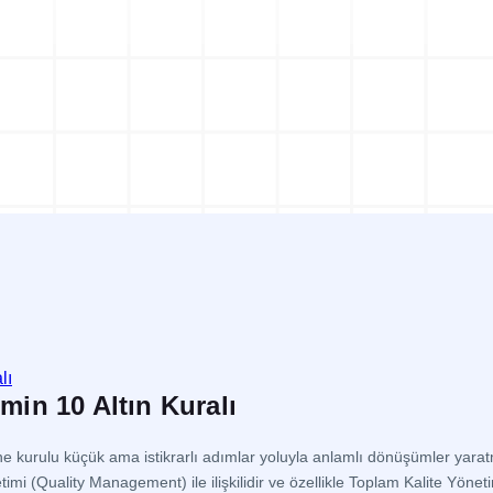
Ramak Kala Raporlama
5S Denetim Yöneti
Potansiyel kaza ve tehlike risklerini
5S denetimlerinizi dijital olar
tespit ederek ortadan kaldırın.
gerçekleştirin ve raporlayın.
TPM Hata Kartı
Eğitim Yönetim Si
Sahadaki arıza ve anomalileri anında
Tek Nokta Dersi, İSG, Kalite
toplayın ve bakım ekiplerine
eğitimlerinizi kayıt altına alın.
yönlendirin.
imin 10 Altın Kuralı
erine kurulu küçük ama istikrarlı adımlar yoluyla anlamlı dönüşümler yar
mi (Quality Management) ile ilişkilidir ve özellikle Toplam Kalite Yön