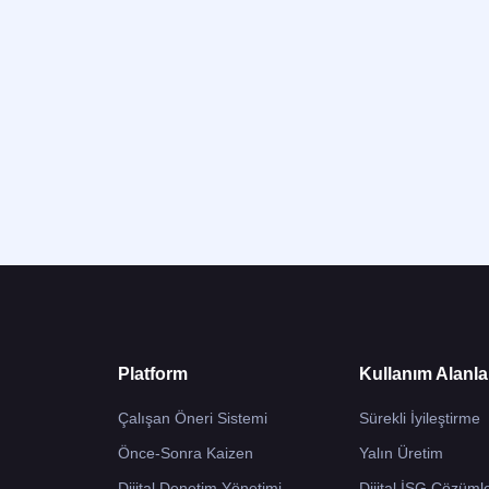
Platform
Kullanım Alanla
Çalışan Öneri Sistemi
Sürekli İyileştirme
Önce-Sonra Kaizen
Yalın Üretim
Dijital Denetim Yönetimi
Dijital İSG Çözümle