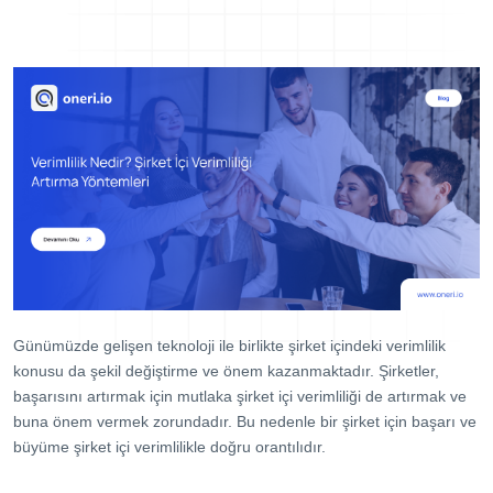
Dijital Denetim Yönetimi
Eğitim Yönetim Sistemi
TPM Hata Kartı
Müşteri Talep Yönetimi
Danışmanlık
Kaynaklar
Blog
Webinar
E-Kitaplar
Günümüzde gelişen teknoloji ile birlikte şirket içindeki verimlilik
Başarı Hikayeleri
konusu da şekil değiştirme ve önem kazanmaktadır. Şirketler,
başarısını artırmak için mutlaka şirket içi verimliliği de artırmak ve
Kurumsal
buna önem vermek zorundadır. Bu nedenle bir şirket için başarı ve
büyüme şirket içi verimlilikle doğru orantılıdır.
Referanslar