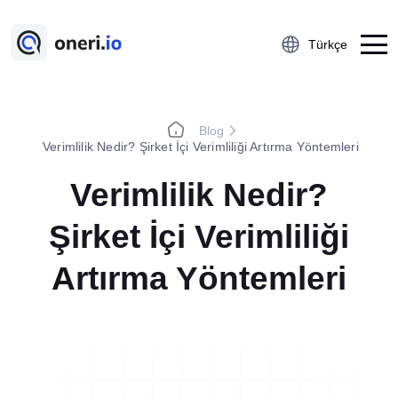
Türkçe
Blog
Platform
Verimlilik Nedir? Şirket İçi Verimliliği Artırma Yöntemleri
Çalışan Öneri Sistemi
Verimlilik Nedir?
5S Denetim Yönetimi
Şirket İçi Verimliliği
Önce-Sonra Kaizen
Aksiyon Yönetimi
Artırma Yöntemleri
Kobetsu Kaizen
A3 Problem Çözme
Ramak Kala Raporlama
Öğrenilmiş Ders