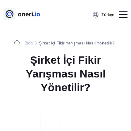
Türkçe
Blog
Şirket İçi Fikir Yarışması Nasıl Yönetilir?
Platform
Şirket İçi Fikir
Çalışan Öneri Sistemi
5S Denetim Yönetimi
Yarışması Nasıl
Önce-Sonra Kaizen
Yönetilir?
Aksiyon Yönetimi
Kobetsu Kaizen
A3 Problem Çözme
Ramak Kala Raporlama
Öğrenilmiş Ders