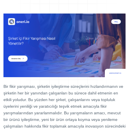
Dijital Denetim Yönetimi
Eğitim Yönetim Sistemi
TPM Hata Kartı
Müşteri Talep Yönetimi
Danışmanlık
Kaynaklar
Blog
Webinar
E-Kitaplar
Bir fikir yarışması, şirketin iyileştirme süreçlerini hızlandırmanın ve
Başarı Hikayeleri
şirketin her bir yanından çalışanları bu sürece dahil etmenin en
etkili yoludur. Bu yüzden her şirket, çalışanlarını veya topluluk
Kurumsal
üyelerini yeniliği ve yaratıcılığı teşvik etmek amacıyla fikir
yarışmalarından yararlanmalıdır. Bu yarışmaların amacı, mevcut
Referanslar
bir ürünü iyileştirme, yeni bir ürün ortaya koyma veya yenileme
çalışmaları hakkında fikir toplamak amacıyla inovasyon sürecindeki