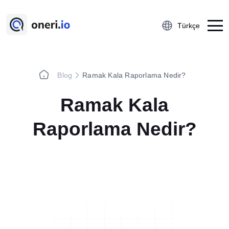
Türkçe
Blog
Ramak Kala Raporlama Nedir?
Platform
Ramak Kala
Çalışan Öneri Sistemi
5S Denetim Yönetimi
Raporlama Nedir?
Önce-Sonra Kaizen
Aksiyon Yönetimi
Kobetsu Kaizen
A3 Problem Çözme
Ramak Kala Raporlama
Öğrenilmiş Ders