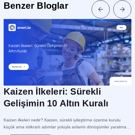
Benzer Bloglar
Kaizen İlkeleri: Sürekli
Gelişimin 10 Altın Kuralı
İ
s
Kaizen ilkeleri nedir? Kaizen, sürekli iyileştirme üzerine kurulu
op
küçük ama istikrarlı adımlar yoluyla anlamlı dönüşümler yaratmaya
o
odaklanan bir Japon Felsefesidir. Bu yaklaşım, süreç yönetimi