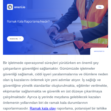
Dijital Denetim Yönetimi
Eğitim Yönetim Sistemi
TPM Hata Kartı
Müşteri Talep Yönetimi
Danışmanlık
Kaynaklar
Blog
Bir işletmede operasyonel süreçleri yürütürken en önemli şey
Webinar
çalışanların güvenliğini sağlamaktır. Günümüzde işletmeler
E-Kitaplar
güvenliği sağlamak, ciddi işyeri yaralanmalarına ve ölümlere neden
olan iş kazalarını önlemek için yeni adımlar atıyor. İş sağlığı ve
Başarı Hikayeleri
güvenliğine yönelik standartlar oluşturulmakta, eğitimler verilmekte,
ekipmanlar sağlanmakta ve güvenlik en üst düzeye çıkarılmaya
Kurumsal
çalışılmaktadır. Ayrıca iş yerinde meydana gelebilecek kazaları
Referanslar
önlemenin yollarından biri de ramak kala durumlarının
raporlanmasıdır.
Ramak kala olay
raporlama, potansiyel bir tehlike