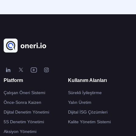
Management/TQM) ve Yalın Yönetim (Lean Management)
[
kapsamında yer alır. İşletmenin her kademesindeki çalışanın […]
Platform
Kullanım Alanları
Çalışan Öneri Sistemi
Sürekli İyileştirme
Önce-Sonra Kaizen
Yalın Üretim
Dijital Denetim Yönetimi
Dijital İSG Çözümleri
5S Denetim Yönetimi
Kalite Yönetim Sistemi
Aksiyon Yönetimi