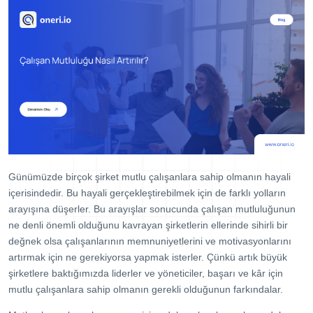
Dijital Denetim Yönetimi
Eğitim Yönetim Sistemi
TPM Hata Kartı
Müşteri Talep Yönetimi
Danışmanlık
Kaynaklar
Blog
Günümüzde birçok şirket mutlu çalışanlara sahip olmanın hayali
Webinar
içerisindedir. Bu hayali gerçekleştirebilmek için de farklı yolların
E-Kitaplar
arayışına düşerler. Bu arayışlar sonucunda çalışan mutluluğunun
ne denli önemli olduğunu kavrayan şirketlerin ellerinde sihirli bir
Başarı Hikayeleri
değnek olsa çalışanlarının memnuniyetlerini ve motivasyonlarını
artırmak için ne gerekiyorsa yapmak isterler. Çünkü artık büyük
Kurumsal
şirketlere baktığımızda liderler ve yöneticiler, başarı ve kâr için
Referanslar
mutlu çalışanlara sahip olmanın gerekli olduğunun farkındalar.