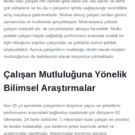
İletişim
Mutlu olan çalışan her zaman işine daha sıkı sıkı sarılır ve daha
çok sahiplenir ve bu da o çalışanın işinde sağlayacağı verimlilikte
artış meydana getirmektedir. Motive olmuş çalışan verilen görevi
zamanında ve mutlulukla gerçekleştirir. Motivasyonu yüksek
çalışan inisiyatif alır, ek sorumluluklar almaya heveslidir. Mutlu
şekilde çalışan kişiyle sağladığı performans arasında mutlak bir
ilişki olduğunu yapılan çalışmalar ve çıktılarla somut şekilde
söyleyebiliriz. Ayrıca çalışanların mutluluğu direkt olarak müşteri
mutluluğunun da belirleyicisi olarak karşımıza çıkmaktadır.
Çalışan Mutluluğuna Yönelik
Bilimsel Araştırmalar
Son 25 yıl içerisinde çalışanların düşünce yapısı ve şirketlerin
performansı arasındaki bağlantıyı saptamak için dünyanın 82
ülkesinde, 24 farklı sektörde, 1 milyondan fazla çalışan ve yönetici
ile birebir mülakatlar, yüz binlerce şirket üzerinde anket ve
araştırmalar yapılmıştır. Araştırmalar kurumun gücünü