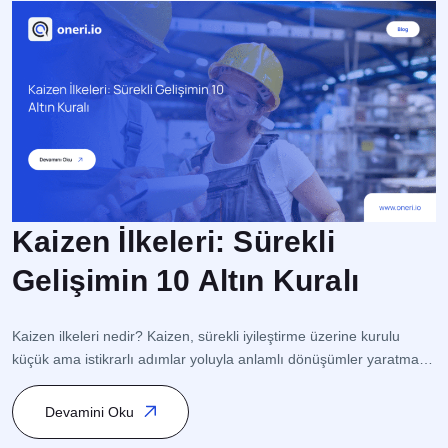
Kaizen İlkeleri: Sürekli
Gelişimin 10 Altın Kuralı
İ
s
Kaizen ilkeleri nedir? Kaizen, sürekli iyileştirme üzerine kurulu
op
küçük ama istikrarlı adımlar yoluyla anlamlı dönüşümler yaratmaya
o
odaklanan bir Japon Felsefesidir. Bu yaklaşım, süreç yönetimi
s
(Process Management) ve kalite yönetimi (Quality Management)
Devamini Oku
ge
ile ilişkilidir ve özellikle Toplam Kalite Yönetimi (TKY – Total Quality
K