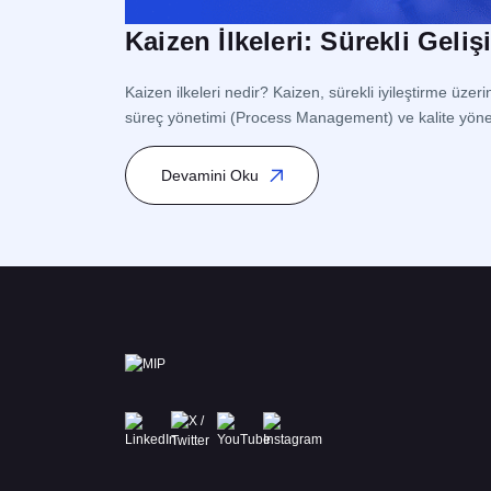
Kaizen İlkeleri: Sürekli Geliş
Kaizen ilkeleri nedir? Kaizen, sürekli iyileştirme üz
süreç yönetimi (Process Management) ve kalite yöneti
Yönetim (Lean Management) kapsamında yer alır. İş
Devamini Oku