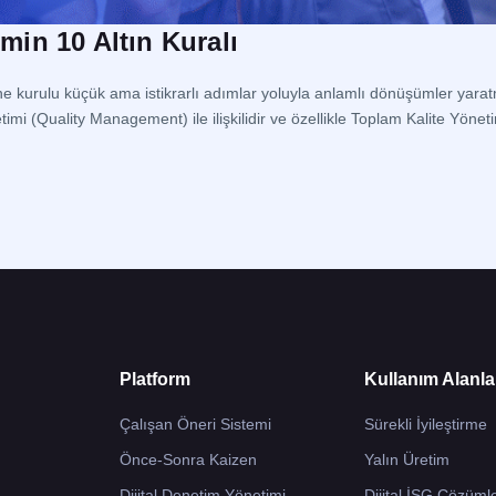
imin 10 Altın Kuralı
erine kurulu küçük ama istikrarlı adımlar yoluyla anlamlı dönüşümler yar
mi (Quality Management) ile ilişkilidir ve özellikle Toplam Kalite Yön
letmenin her kademesindeki çalışanın […]
Platform
Kullanım Alanla
Çalışan Öneri Sistemi
Sürekli İyileştirme
Önce-Sonra Kaizen
Yalın Üretim
Dijital Denetim Yönetimi
Dijital İSG Çözümle