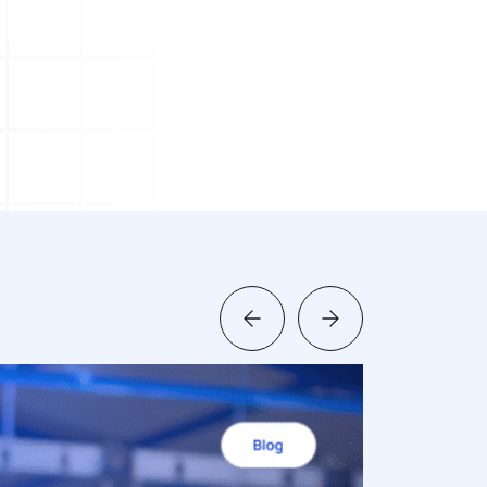
mi
Öğrenilmiş Ders
ak
Öğrenilmiş ders ve süreçlere dair
bilgilerle kurum içi hafızanızı
güçlendirin.
stemi
Müşteri Talep Yönetimi
Müşteri taleplerinizi kolayca toplayın
ve çözümleyin.