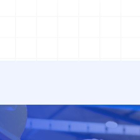
Ramak Kala Raporlama
5S Denetim Yöneti
Potansiyel kaza ve tehlike risklerini
5S denetimlerinizi dijital olar
tespit ederek ortadan kaldırın.
gerçekleştirin ve raporlayın.
TPM Hata Kartı
Eğitim Yönetim Si
Sahadaki arıza ve anomalileri anında
Tek Nokta Dersi, İSG, Kalite
toplayın ve bakım ekiplerine
eğitimlerinizi kayıt altına alın.
yönlendirin.