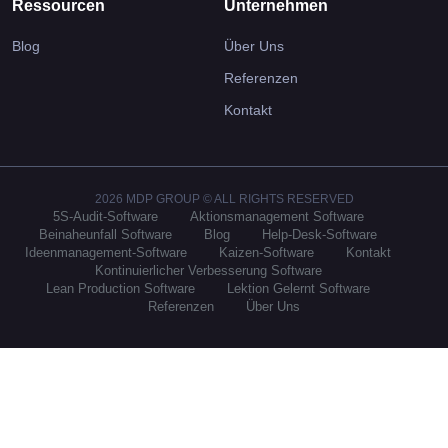
Ressourcen
Unternehmen
Blog
Über Uns
Referenzen
Kontakt
2026 MDP GROUP © ALL RIGHTS RESERVED
5S-Audit-Software
Aktionsmanagement Software
Beinaheunfall Software
Blog
Help-Desk-Software
Ideenmanagement-Software
Kaizen-Software
Kontakt
Kontinuierlicher Verbesserung Software
Lean Production Software
Lektion Gelernt Software
Referenzen
Über Uns