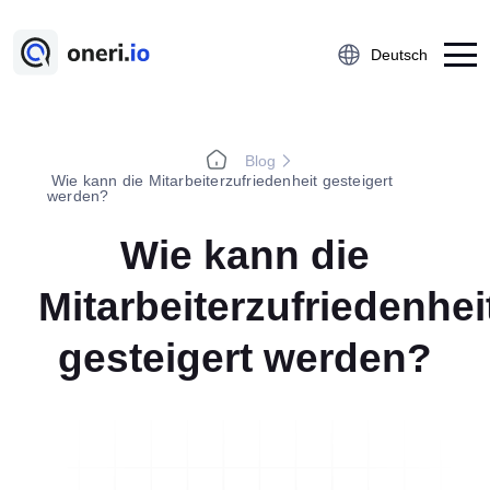
Deutsch
Blog
Platform
Wie kann die Mitarbeiterzufriedenheit gesteigert
werden?
Ideenmanagement
Wie kann die
Kaizen
5S-Audit
Mitarbeiterzufriedenhei
Beinaheunfall
gesteigert werden?
Aktionsmanagement
Lektion Gelernt
Help-Desk
Über uns