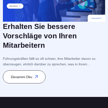
Erhalten Sie bessere
Vorschläge von Ihren
Mitarbeitern
E
M
Führungskräften fällt es oft schwer, ihre Mitarbeiter davon zu
s
überzeugen, ehrlich darüber zu sprechen, was in ihrem
S
Unternehmen wirklich vor sich geht. Mitarbeiter fühlen sich oft sehr
n
unwohl, wenn sie ihren Führungskräften gegenüber Vorschläge
Devamini Oku
b
machen – vor allem, wenn sie glauben, dass dies ihren Ruf oder
ihre Karriere gefährden könnte. Wenn die Mitarbeiter sehen, dass
[…]