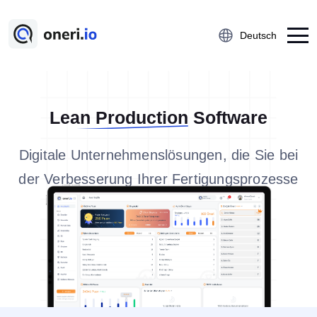
Deutsch
Platform
Lean Production
Software
Ideenmanagement
Digitale Unternehmenslösungen, die Sie bei
Kaizen
der Verbesserung Ihrer Fertigungsprozesse
5S-Audit
unterstützen!
Beinaheunfall
Aktionsmanagement
Lektion Gelernt
Help-Desk
Über uns