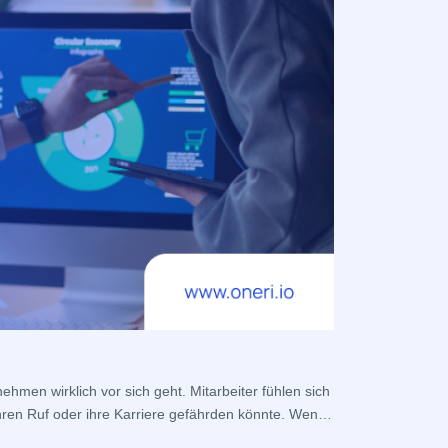
Was ist 
ehmen wirklich vor sich geht. Mitarbeiter fühlen sich
Es ist nie möglic
hren Ruf oder ihre Karriere gefährden könnte. Wenn
Ideen können von
erfolgreich zu sei