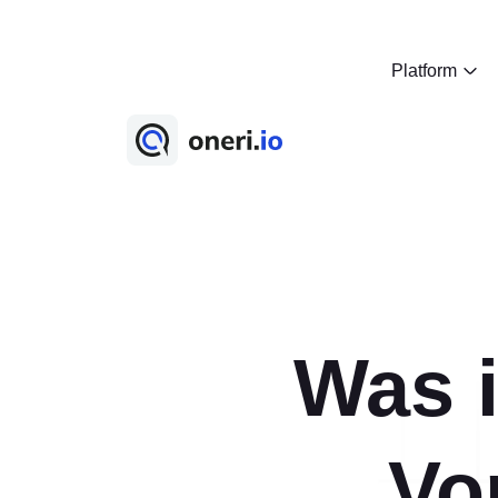
Platform
Platform
Ideenmanagement
Kaizen
5S-Audit
Beinaheunfall
Was i
Aktionsmanagement
Lektion Gelernt
Ideenmanagement
Help-Desk
Vo
Über uns