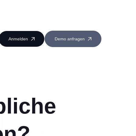
Anmelden
Demo anfragen
bliche
Beinaheunfall
en?